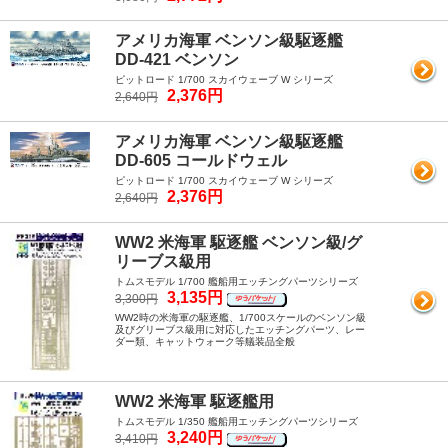
アメリカ海軍 ベンソン級駆逐艦
DD-421 ベンソン
ピットロード 1/700 スカイウェーブ W シリーズ
2,376円
2,640円
アメリカ海軍 ベンソン級駆逐艦
DD-605 コールドウェル
ピットロード 1/700 スカイウェーブ W シリーズ
2,376円
2,640円
WW2 米海軍 駆逐艦 ベンソン級/グ
リーブス級用
トムスモデル 1/700 艦船用エッチングパーツシリーズ
3,135円
3,300円
WW2時の米海軍の駆逐艦、1/700スケールのベンソン級
及びグリーブス級用に対応したエッチングパーツ、レー
ダー類、キャットウォーク等艤装品全般
WW2 米海軍 駆逐艦用
トムスモデル 1/350 艦船用エッチングパーツシリーズ
3,240円
3,410円