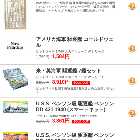
WW2時のアメリカ海軍 駆逐艦用の艤装品を1/350で再現
したエッチングパーツ、SKレーダー類、爆雷装填台、機
銃防盾、手すりなどを再現した汎用性の高い内容
アメリカ海軍 駆逐艦 コールドウェ
ル
ピットロード 1/700 スカイウェーブ W シリーズ
1,584円
1,760円
米・英海軍 駆逐艦 7艦セット
ピットロード 1/700 スカイウェーブ W シリーズ
8,910円
9,900円
SOLD OUT
ピットロード社製米英駆逐艦7隻をまとめたお買い得セッ
ト
U.S.S. ベンソン級 駆逐艦 ベンソン
DD-421 1940 (スマートキット)
ドラゴン 1/350 Modern Sea Power Series
3,861円
4,290円
SOLD OUT
U.S.S. ベンソン級 駆逐艦 ベンソン