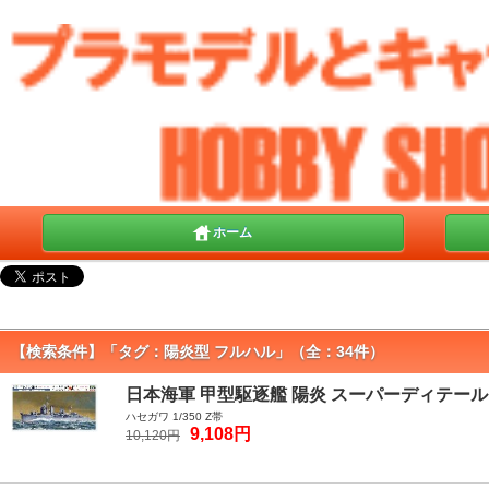
ホーム
【検索条件】「タグ：陽炎型 フルハル」（全：34件）
日本海軍 甲型駆逐艦 陽炎 スーパーディテール
ハセガワ 1/350 Z帯
9,108円
10,120円