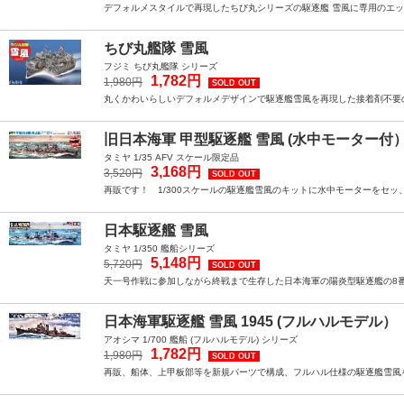
デフォルメスタイルで再現したちび丸シリーズの駆逐艦 雪風に専用のエッチ
ちび丸艦隊 雪風
フジミ ちび丸艦隊 シリーズ
1,782円
1,980円
SOLD OUT
丸くかわいらしいデフォルメデザインで駆逐艦雪風を再現した接着剤不要
旧日本海軍 甲型駆逐艦 雪風 (水中モーター付
タミヤ 1/35 AFV スケール限定品
3,168円
3,520円
SOLD OUT
再販です！ 1/300スケールの駆逐艦雪風のキットに水中モーターをセ
日本駆逐艦 雪風
タミヤ 1/350 艦船シリーズ
5,148円
5,720円
SOLD OUT
天一号作戦に参加しながら終戦まで生存した日本海軍の陽炎型駆逐艦の8番艦
日本海軍駆逐艦 雪風 1945 (フルハルモデル）
アオシマ 1/700 艦船 (フルハルモデル) シリーズ
1,782円
1,980円
SOLD OUT
再販、船体、上甲板部等を新規パーツで構成、フルハル仕様の駆逐艦雪風を1