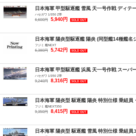
日本海軍 甲型駆逐艦 雪風 天一号作戦 ディ
ハセガワ 1/350 Z帯
5,940円
6,600円
SOLD OUT
日本海軍 陽炎型駆逐艦 陽炎 (同型艦14種艦名
フジミ 艦NEXT
5,742円
6,380円
SOLD OUT
日本海軍 甲型駆逐艦 浜風 天一号作戦 スーパ
ハセガワ 1/350 Z帯
8,316円
9,240円
SOLD OUT
日本海軍 陽炎型 駆逐艦 陽炎 特別仕様 乗組
フジミ 艦NEXT350
8,415円
9,350円
SOLD OUT
日本海軍 陽炎型 駆逐艦 雪風 特別仕様 乗組