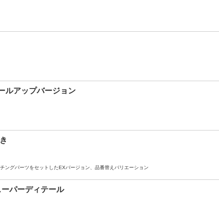
ィテールアップバージョン
付き
ッチングパーツをセットしたEXバージョン、品番替えバリエーション
 スーパーディテール