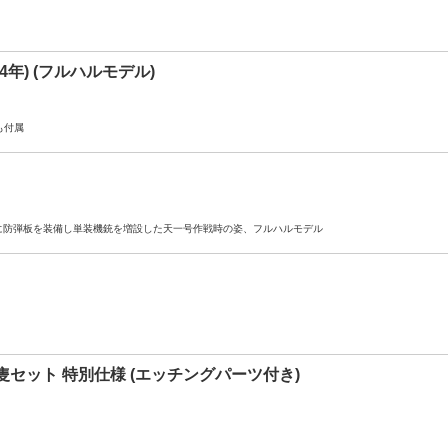
44年) (フルハルモデル)
も付属
橋に防弾板を装備し単装機銃を増設した天一号作戦時の姿、フルハルモデル
2隻セット 特別仕様 (エッチングパーツ付き)