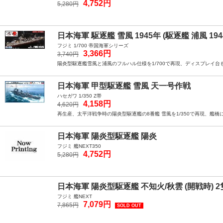
4,752円
5,280円
日本海軍 駆逐艦 雪風 1945年 (駆逐艦 浦風 19
フジミ 1/700 帝国海軍シリーズ
3,366円
3,740円
陽炎型駆逐艦雪風と浦風のフルハル仕様を1/700で再現、ディスプレイ台
日本海軍 甲型駆逐艦 雪風 天一号作戦
ハセガワ 1/350 Z帯
4,158円
4,620円
再生産、太平洋戦争時の陽炎型駆逐艦の8番艦 雪風を1/350で再現、艦
日本海軍 陽炎型駆逐艦 陽炎
フジミ 艦NEXT350
4,752円
5,280円
日本海軍 陽炎型駆逐艦 不知火/秋雲 (開戦時) 
フジミ 艦NEXT
7,079円
7,865円
SOLD OUT