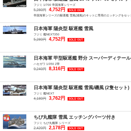
フジミ 1/700 帝国海軍シリーズ
4,752円
5,280円
SOLD OUT
帝国海軍シリーズの駆逐艦 雪風(浦風)のキットに専用のエッチングをセ
日本海軍 陽炎型 駆逐艦 雪風
フジミ 艦NEXT350
4,752円
5,280円
SOLD OUT
日本海軍 甲型駆逐艦 野分 スーパーディテール
ハセガワ 1/350 Z帯
8,316円
9,240円
SOLD OUT
日本海軍 陽炎型 駆逐艦 雪風/磯風 (2隻セット)
フジミ 艦NEXT
3,762円
4,180円
SOLD OUT
ちび丸艦隊 雪風 エッチングパーツ付き
フジミ ちび丸艦隊 シリーズ
2,178円
2,420円
SOLD OUT