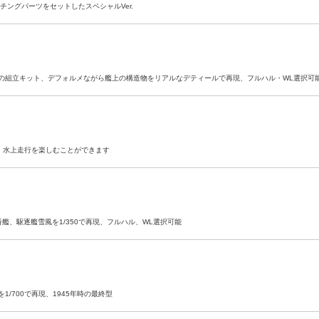
ングパーツをセットしたスペシャルVer.
の組立キット、デフォルメながら艦上の構造物をリアルなデティールで再現、フルハル・WL選択可
）
ッ、水上走行を楽しむことができます
、駆逐艦雪風を1/350で再現、フルハル、WL選択可能
/700で再現、1945年時の最終型