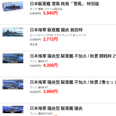
日本駆逐艦 雪風 映画「雪風」 特別版
タミヤ 艦船 スケール限定品
5,940円
6,600円
日本海軍 駆逐艦 陽炎 就役時
ピットロード 1/700 スカイウェーブ W シリーズ
2,772円
3,080円
再生産
日本海軍 陽炎型 駆逐艦 不知火 / 秋雲 開戦時 
フジミ 艦NEXT
4,356円
4,840円
日本海軍 陽炎型 駆逐艦 不知火 / 秋雲 2隻セッ
フジミ 艦NEXT
3,960円
4,400円
日本海軍 陽炎型 駆逐艦 陽炎
フジミ 艦NEXT350