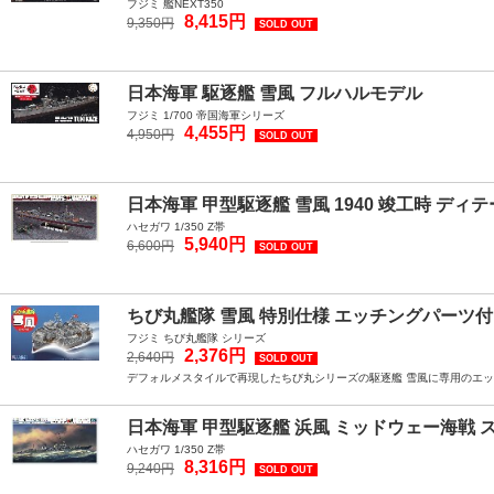
フジミ 艦NEXT350
8,415円
9,350円
SOLD OUT
日本海軍 駆逐艦 雪風 フルハルモデル
フジミ 1/700 帝国海軍シリーズ
4,455円
4,950円
SOLD OUT
日本海軍 甲型駆逐艦 雪風 1940 竣工時 デ
ハセガワ 1/350 Z帯
5,940円
6,600円
SOLD OUT
ちび丸艦隊 雪風 特別仕様 エッチングパーツ
フジミ ちび丸艦隊 シリーズ
2,376円
2,640円
SOLD OUT
デフォルメスタイルで再現したちび丸シリーズの駆逐艦 雪風に専用のエ
日本海軍 甲型駆逐艦 浜風 ミッドウェー海戦
ハセガワ 1/350 Z帯
8,316円
9,240円
SOLD OUT