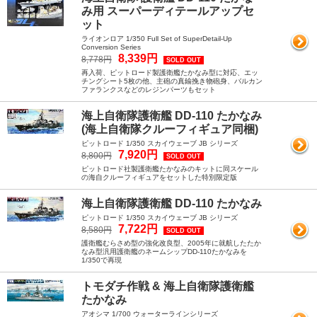
み用 スーパーディテールアップセ
ット
ライオンロア 1/350 Full Set of SuperDetail-Up
Conversion Series
8,339円
8,778円
SOLD OUT
再入荷、ピットロード製護衛艦たかなみ型に対応、エッ
チングシート5枚の他、主砲の真鍮挽き物砲身、バルカン
ファランクスなどのレジンパーツもセット
海上自衛隊護衛艦 DD-110 たかなみ
(海上自衛隊クルーフィギュア同梱)
ピットロード 1/350 スカイウェーブ JB シリーズ
7,920円
8,800円
SOLD OUT
ピットロード社製護衛艦たかなみのキットに同スケール
の海自クルーフィギュアをセットした特別限定版
海上自衛隊護衛艦 DD-110 たかなみ
ピットロード 1/350 スカイウェーブ JB シリーズ
7,722円
8,580円
SOLD OUT
護衛艦むらさめ型の強化改良型、2005年に就航したたか
なみ型汎用護衛艦のネームシップDD-110たかなみを
1/350で再現
トモダチ作戦 & 海上自衛隊護衛艦
たかなみ
アオシマ 1/700 ウォーターラインシリーズ