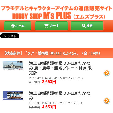
ホーム
カート
検索
【検索条件】「タグ：護衛艦 DD-110 たかなみ」（全：14件）
海上自衛隊 護衛艦 DD-110 たかな
み 旗・旗竿・艦名プレート付き 限
定版
ピットロード 1/700 スカイウェーブ J シリーズ
3,663円
4,070円
海上自衛隊 護衛艦 DD-110 たかな
み
ピットロード 1/700 スカイウェーブ J シリーズ
4,653円
5,170円