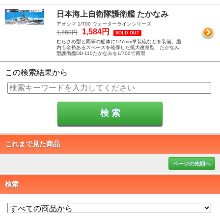
日本海上自衛隊護衛艦 たかなみ
アオシマ 1/700 ウォーターラインシリーズ
1,584円
1,760円
SOLD OUT
むらさめ型と同等の船体に127mm単装砲などを装備、艦
内も余裕あるスペースを確保した拡大改良型、たかなみ
型護衛艦DD-110たかなみを1/700で再現
この検索結果から
これまで見た商品
ページの先頭へ
検索