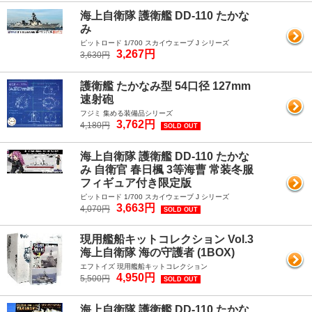
海上自衛隊 護衛艦 DD-110 たかな
み
ピットロード 1/700 スカイウェーブ J シリーズ
3,267円
3,630円
護衛艦 たかなみ型 54口径 127mm
速射砲
フジミ 集める装備品シリーズ
3,762円
4,180円
SOLD OUT
海上自衛隊 護衛艦 DD-110 たかな
み 自衛官 春日楓 3等海曹 常装冬服
フィギュア付き限定版
ピットロード 1/700 スカイウェーブ J シリーズ
3,663円
4,070円
SOLD OUT
現用艦船キットコレクション Vol.3
海上自衛隊 海の守護者 (1BOX)
エフトイズ 現用艦船キットコレクション
4,950円
5,500円
SOLD OUT
海上自衛隊 護衛艦 DD-110 たかな