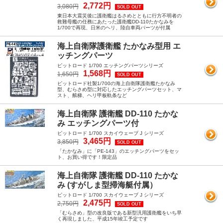
2,772円
3,080円
SOLD OUT
東日本大震災後に護衛艦はるさめとともに行方不明者の
救難母艦の任務にあたった護衛艦DD-110たかなみを
1/700で再現、日米のヘリ、陸自車両パーツが付属
海上自衛隊護衛艦 たかなみ型用 エ
ッチングパーツ
ピットロード 1/700 エッチングパーツシリーズ
1,568円
1,650円
SOLD OUT
ピットロード社製1/700の海上自衛隊護衛艦たかなみ
型、むらさめ型に対応したエッチングパーツセット、マ
スト、舷梯、ヘリ甲板軌条など
海上自衛隊 護衛艦 DD-110 たかな
み エッチングパーツ付
ピットロード 1/700 スカイウェーブ J シリーズ
3,465円
3,850円
SOLD OUT
「たかなみ」に「PE-143」のエッチングパーツをセッ
ト、お買い得です！限定品
海上自衛隊 護衛艦 DD-110 たかな
み (すがしま型掃海艇付属）
ピットロード 1/700 スカイウェーブ J シリーズ
2,475円
2,750円
SOLD OUT
「むらさめ」型の改良版である新型汎用護衛艦をいち早
く再現しました、平成15年竣工予定です