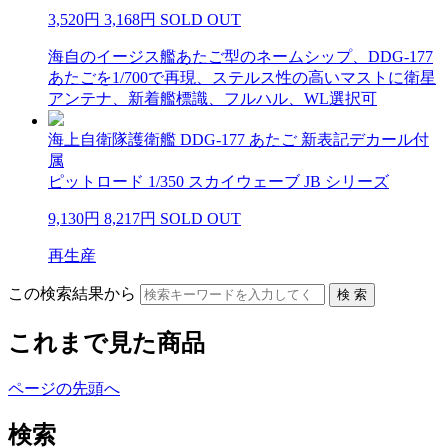
3,520円
3,168円
SOLD OUT
海自のイージス艦あたご型のネームシップ、DDG-177
あたごを1/700で再現、ステルス性の高いマストに衛星
アンテナ、新着艦標識、フルハル、WL選択可
海上自衛隊護衛艦 DDG-177 あたご 新表記デカール付
属
ピットロード 1/350 スカイウェーブ JB シリーズ
9,130円
8,217円
SOLD OUT
再生産
この検索結果から
これまで見た商品
ページの先頭へ
検索