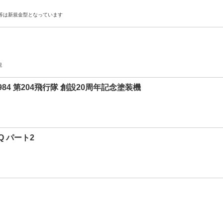
体等は新規金型となっています
現
984 第204飛行隊 創設20周年記念塗装機
Q パート2