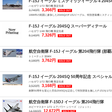
F-15J イーグル ミスティックイーグル 4 204S
ハセガワ 1/72 飛行機 限定生産
3,366円
3,740円
SOLD OUT
1998年の戦競に参加した204SQのF-15Jイーグル、特別塗装機ミステ
F-15J イーグル 204SQ スーパーディテール
ハセガワ 1/48 飛行機 限定生産
7,326円
8,140円
SOLD OUT
航空自衛隊 F-15J イーグル 第204飛行隊 (那
トミーテック 技MIX
3,762円
4,180円
SOLD OUT
F-15J イーグル 204SQ 50周年記念 スペシ
ハセガワ 1/72 飛行機 限定生産
3,168円
3,520円
SOLD OUT
創隊50周年を迎えた空自204SQを記念して特別塗装を施したF-15Jを
航空自衛隊 F-15DJ イーグル 第204飛行隊
ホビーマスター 1/72 エアパワー シリーズ （ジェット）
12,672円
14,080円
SOLD OUT