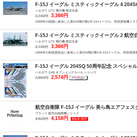
F-15J イーグル ミスティックイーグル 4 204S
ハセガワ 1/72 飛行機 限定生産
3,366円
3,740円
1998年の戦競に参加した第204飛行隊のF-15Jイーグル、特別塗装機ミ
F-15J イーグル ミスティックイーグル 2 航空
ハセガワ 1/72 飛行機 限定生産
3,366円
3,740円
1996年の戦技競技会に参加した第204飛行隊のF-15Jイーグル、特別塗
F-15J イーグル 204SQ 50周年記念 スペシ
ハセガワ 1/48 オプションデカール シリーズ
2,574円
2,860円
航空自衛隊 F-15J イーグル 美ら島エアフェスタ
プラッツ 航空自衛隊機シリーズ
4,158円
4,620円
SOLD OUT