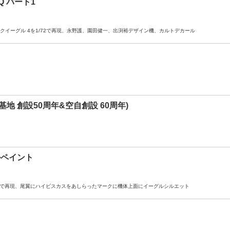
Q パート1
ィックイーグル 4を1/72で再現、永野護、園田健一、出渕裕デザイン機、カルトデカール
覇基地 創設50周年&空自創設 60周年)
ャルペイント
1/72で再現、尾翼にハイビスカスをあしらったマークに機体上面にイーグルシルエット