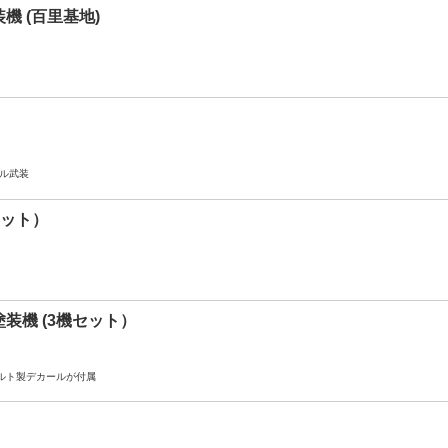
装機 (百里基地)
フル武装
機セット）
念塗装機 (3機セット）
カルト製デカールが付属