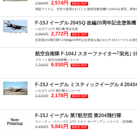
2,574円
2,860円
SOLD OUT
再販アイテム、空自で使用されていた複座型練習機F-104DJを再現、胴
F-15J イーグル 204SQ 改編20周年記念塗装機
ハセガワ 1/72 飛行機 限定生産
2,772円
3,080円
SOLD OUT
百里第204飛行隊F-15改編20周年記念塗装を施されたF-15Jイーグルを再
航空自衛隊 F-104J スターファイター｢栄光｣ 1
プラッツ 航空自衛隊機シリーズ
6,930円
7,700円
SOLD OUT
F-15J イーグル ミスティックイーグル 4 204S
ハセガワ 1/72 飛行機 Kシリーズ
2,178円
2,420円
SOLD OUT
F-15J イーグル 第7航空団 第204飛行隊
ウイッティ・ウイングス 1/72 スカイ ガーディアン シリーズ （現用機）
5,841円
6,490円
SOLD OUT