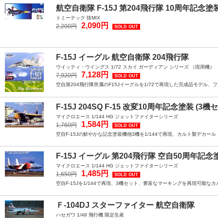
航空自衛隊 F-15J 第204飛行隊 10周年記念塗
トミーテック 技MIX
2,090円
2,200円
SOLD OUT
F-15J イーグル 航空自衛隊 204飛行隊
ウイッティ・ウイングス 1/72 スカイ ガーディアン シリーズ （現用機）
7,128円
7,920円
SOLD OUT
空自第204飛行隊所属のF15Jイーグルを1/72で再現した完成品モデル、
F-15J 204SQ F-15 改変10周年記念塗装 (3
マイクロエース 1/144 HG ジェットファイターシリーズ
1,584円
1,760円
SOLD OUT
空自F-15Jの鮮やかな記念塗装機他3機を1/144で再現、カルト製デカール
F-15J イーグル 第204飛行隊 空自50周年記
マイクロエース 1/144 HG ジェットファイターシリーズ
1,485円
1,650円
SOLD OUT
空自F-15Jを1/144で再現、3機セット、豊富なマーキングを再現可能な
Ｆ-104DJ スターファイター 航空自衛隊
ハセガワ 1/48 飛行機 限定生産