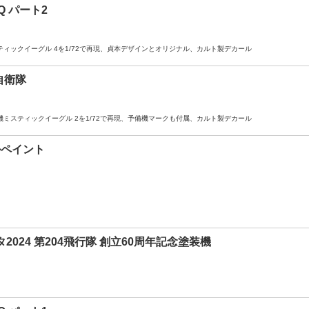
Q パート2
スティックイーグル 4を1/72で再現、貞本デザインとオリジナル、カルト製デカール
自衛隊
装機ミスティックイーグル 2を1/72で再現、予備機マークも付属、カルト製デカール
ャルペイント
2024 第204飛行隊 創立60周年記念塗装機