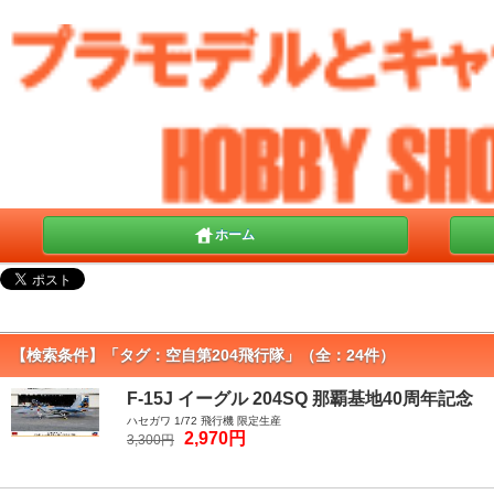
ホーム
【検索条件】「タグ：空自第204飛行隊」（全：24件）
F-15J イーグル 204SQ 那覇基地40周年記念
ハセガワ 1/72 飛行機 限定生産
2,970円
3,300円