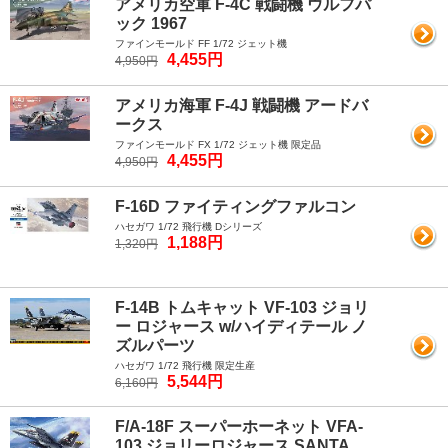
アメリカ空軍 F-4C 戦闘機 ウルフパ
ック 1967
ファインモールド FF 1/72 ジェット機
4,455円
4,950円
アメリカ海軍 F-4J 戦闘機 アードバ
ークス
ファインモールド FX 1/72 ジェット機 限定品
4,455円
4,950円
F-16D ファイティングファルコン
ハセガワ 1/72 飛行機 Dシリーズ
1,188円
1,320円
F-14B トムキャット VF-103 ジョリ
ー ロジャース w/ハイディテール ノ
ズルパーツ
ハセガワ 1/72 飛行機 限定生産
5,544円
6,160円
F/A-18F スーパーホーネット VFA-
103 ジョリーロジャース SANTA