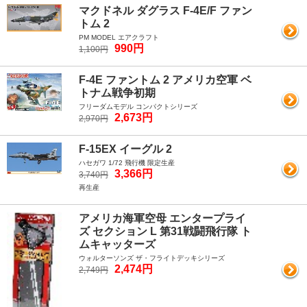
マクドネル ダグラス F-4E/F ファン
トム 2
PM MODEL エアクラフト
990円
1,100円
F-4E ファントム 2 アメリカ空軍 ベ
トナム戦争初期
フリーダムモデル コンパクトシリーズ
2,673円
2,970円
F-15EX イーグル 2
ハセガワ 1/72 飛行機 限定生産
3,366円
3,740円
再生産
アメリカ海軍空母 エンタープライ
ズ セクション L 第31戦闘飛行隊 ト
ムキャッターズ
ウォルターソンズ ザ・フライトデッキシリーズ
2,474円
2,749円