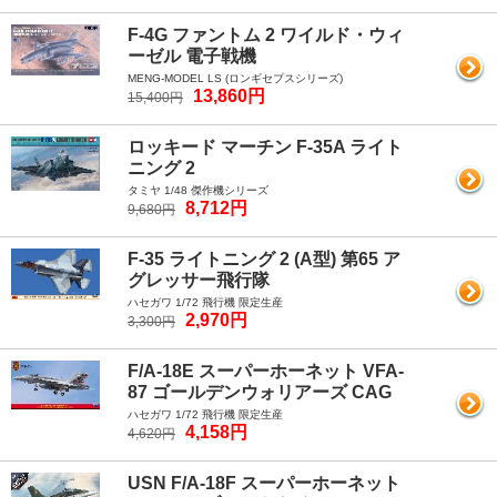
F-4G ファントム 2 ワイルド・ウィ
ーゼル 電子戦機
MENG-MODEL LS (ロンギセプスシリーズ)
13,860円
15,400円
ロッキード マーチン F-35A ライト
ニング 2
タミヤ 1/48 傑作機シリーズ
8,712円
9,680円
F-35 ライトニング 2 (A型) 第65 ア
グレッサー飛行隊
ハセガワ 1/72 飛行機 限定生産
2,970円
3,300円
F/A-18E スーパーホーネット VFA-
87 ゴールデンウォリアーズ CAG
ハセガワ 1/72 飛行機 限定生産
4,158円
4,620円
USN F/A-18F スーパーホーネット