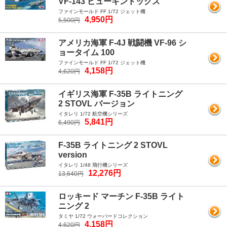
VF-143 ピューキンドッグス
ファインモールド FF 1/72 ジェット機
4,950円
5,500円
アメリカ海軍 F-4J 戦闘機 VF-96 シ
ョータイム 100
ファインモールド FF 1/72 ジェット機
4,158円
4,620円
イギリス海軍 F-35B ライトニング
2 STOVL バージョン
イタレリ 1/72 航空機シリーズ
5,841円
6,490円
F-35B ライトニング 2 STOVL
version
イタレリ 1/48 飛行機シリーズ
12,276円
13,640円
ロッキード マーチン F-35B ライト
ニング 2
タミヤ 1/72 ウォーバードコレクション
4,158円
4,620円