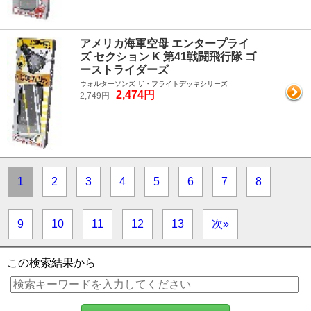
アメリカ海軍空母 エンタープライ
ズ セクション K 第41戦闘飛行隊 ゴ
ーストライダーズ
ウォルターソンズ ザ・フライトデッキシリーズ
2,474円
2,749円
1
2
3
4
5
6
7
8
9
10
11
12
13
次»
この検索結果から