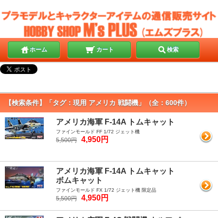
ホーム
カート
検索
【検索条件】「タグ：現用 アメリカ 戦闘機」（全：600件）
アメリカ海軍 F-14A トムキャット
ファインモールド FF 1/72 ジェット機
4,950円
5,500円
アメリカ海軍 F-14A トムキャット
ボムキャット
ファインモールド FX 1/72 ジェット機 限定品
4,950円
5,500円