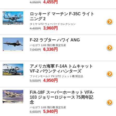
4,455円
4,950円
ロッキード マーチン F-35C ライト
ニング 2
タミヤ 1/72 ウォーバードコレクション
3,960円
4,400円
F-22 ラプター ハワイ ANG
ハセガワ 1/48 飛行機 限定生産
6,336円
7,040円
アメリカ海軍 F-14A トムキャット
VF-2 バウンティハンターズ
ファインモールド FX 1/72 ジェット機 限定品
4,950円
5,500円
F/A-18F スーパーホーネット VFA-
103 ジョリーロジャース 75周年記
念
ハセガワ 1/48 飛行機 限定生産
5,940円
6,600円