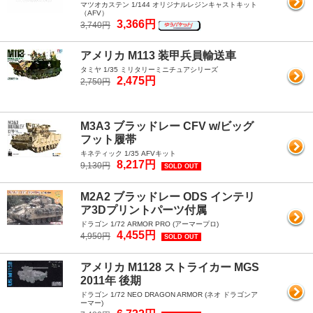
マツオカステン 1/144 オリジナルレジンキャストキット
（AFV）
3,366円
3,740円
アメリカ M113 装甲兵員輸送車
タミヤ 1/35 ミリタリーミニチュアシリーズ
2,475円
2,750円
M3A3 ブラッドレー CFV w/ビッグ
フット履帯
キネティック 1/35 AFVキット
8,217円
9,130円
SOLD OUT
M2A2 ブラッドレー ODS インテリ
ア3Dプリントパーツ付属
ドラゴン 1/72 ARMOR PRO (アーマープロ)
4,455円
4,950円
SOLD OUT
アメリカ M1128 ストライカー MGS
2011年 後期
ドラゴン 1/72 NEO DRAGON ARMOR (ネオ ドラゴンア
ーマー)