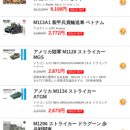
イタレリ Battle Set (バトルセット)
9,108円
10,120円
SOLD OUT
M113A1 装甲兵員輸送車 ベトナム
アカデミー 1/35 Armors
2,772円
3,080円
SOLD OUT
アメリカ陸軍 M1128 ストライカー
MGS
ドラゴン 1/72 NEO DRAGON ARMOR (ネオ ドラゴンア
ーマー)
2,871円
3,190円
SOLD OUT
現用米軍が運用する自走砲、M1128 ストライカー MGS
を1/72で再現した塗装済完成品モデル、OD単色塗装
アメリカ M1134 ストライカー
ATGM
ドラゴン 1/72 NEO DRAGON ARMOR (ネオ ドラゴンア
ーマー)
2,673円
2,970円
SOLD OUT
M1296 ストライカー ドラグーン 歩
兵戦闘車