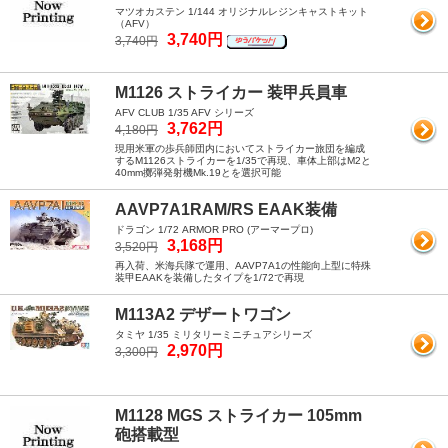
マツオカステン 1/144 オリジナルレジンキャストキット
（AFV）
3,740円
3,740円
M1126 ストライカー 装甲兵員車
AFV CLUB 1/35 AFV シリーズ
3,762円
4,180円
現用米軍の歩兵師団内においてストライカー旅団を編成
するM1126ストライカーを1/35で再現、車体上部はM2と
40mm擲弾発射機Mk.19とを選択可能
AAVP7A1RAM/RS EAAK装備
ドラゴン 1/72 ARMOR PRO (アーマープロ)
3,168円
3,520円
再入荷、米海兵隊で運用、AAVP7A1の性能向上型に特殊
装甲EAAKを装備したタイプを1/72で再現
M113A2 デザートワゴン
タミヤ 1/35 ミリタリーミニチュアシリーズ
2,970円
3,300円
M1128 MGS ストライカー 105mm
砲搭載型