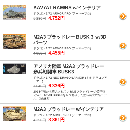
AAV7A1 RAM/RS w/インテリア
ドラゴン 1/72 ARMOR PRO (アーマープロ)
4,752円
5,280円
M2A3 ブラッドレー BUSK 3 ｗ/3D
パーツ
ドラゴン 1/72 ARMOR PRO (アーマープロ)
4,455円
4,950円
アメリカ陸軍 M2A3 ブラッドレー
歩兵戦闘車 BUSK3
ドラゴン 1/72 NEO DRAGON ARMOR (ネオ ドラゴンア
ーマー)
6,336円
7,040円
2013年頃から導入されているM2ブラッドレーの装甲強
化Ver.、M2A3 BUSK3を1/72再現した塗装済完成品モデ
ル、3色迷彩
M2A3 ブラッドレー w/インテリア
ドラゴン 1/72 ARMOR PRO (アーマープロ)
3,861円
4,290円