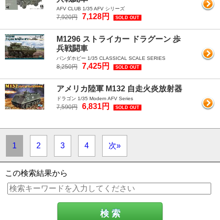
AFV CLUB 1/35 AFV シリーズ
7,128円
7,920円
SOLD OUT
M1296 ストライカー ドラグーン 歩
兵戦闘車
パンダホビー 1/35 CLASSICAL SCALE SERIES
7,425円
8,250円
SOLD OUT
アメリカ陸軍 M132 自走火炎放射器
ドラゴン 1/35 Modern AFV Series
6,831円
7,590円
SOLD OUT
1
2
3
4
次»
この検索結果から