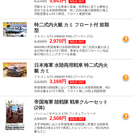
5,643円
6,270円
SOLD OUT
浮航するフロートを車体に装備、世界的に見ても稀有な
存在である水陸両用戦車、特二式内火艇の後期型の海上
浮航形態を1/35で再現、フロート着脱可能
特二式内火艇 カミ フロート付 前期
型
ドラゴン 1/72 ARMOR PRO (アーマープロ)
2,970円
3,300円
SOLD OUT
WW2時の帝国海軍の水陸両用戦車、特二式内火艇の水上
走行時の姿を1/72で再現、車体を大型のフロートに包み
航行用のカニングタワーを装備
日本海軍 水陸両用戦車 特二式内火
艇 カミ
ドラゴン 1/72 ARMOR PRO (アーマープロ)
3,168円
3,520円
SOLD OUT
帝国海軍の陸戦隊において運用された水陸両用戦車、特2
式内火艇を1/72で再現、フロート無しの陸上戦闘形態
帝国海軍 陸戦隊 戦車クルーセット
(2体)
パッションモデルズ 1/35 フィギュアシリーズ
2,508円
2,640円
SOLD OUT
太平洋戦時における帝国海軍の陸戦隊に所属する戦車長
と戦車兵2体を1/35で再現したレジンキット、特2式内火
艇などに