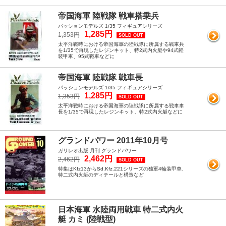
帝国海軍 陸戦隊 戦車搭乗兵
パッションモデルズ 1/35 フィギュアシリーズ
1,285円
1,353円
SOLD OUT
太平洋戦時における帝国海軍の陸戦隊に所属する戦車兵
を1/35で再現したレジンキット、特2式内火艇や94式軽
装甲車、95式戦車などに
帝国海軍 陸戦隊 戦車長
パッションモデルズ 1/35 フィギュアシリーズ
1,285円
1,353円
SOLD OUT
太平洋戦時における帝国海軍の陸戦隊に所属する戦車車
長を1/35で再現したレジンキット、特2式内火艇などに
グランドパワー 2011年10月号
ガリレオ出版 月刊 グランドパワー
2,462円
2,462円
SOLD OUT
特集はKfz13からSd.Kfz.221シリーズの独軍4輪装甲車、
特二式内火艇のディテールと構造など
日本海軍 水陸両用戦車 特二式内火
艇 カミ (陸戦型)