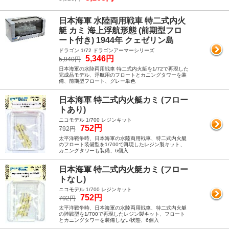
日本海軍 水陸両用戦車 特二式内火
艇 カミ 海上浮航形態 (前期型フロ
ート付き) 1944年 クェゼリン島
ドラゴン 1/72 ドラゴンアーマーシリーズ
5,346円
5,940円
日本海軍の水陸両用戦車 特二式内火艇を1/72で再現した
完成品モデル、浮航用のフロートとカニングタワーを装
備、前期型フロート、グレー単色
日本海軍 特二式内火艇カミ (フロー
トあり)
ニコモデル 1/700 レジンキット
752円
792円
太平洋戦争時、日本海軍の水陸両用戦車、特二式内火艇
のフロート装備型を1/700で再現したレジン製キット、
カニングタワーも装備、6個入
日本海軍 特二式内火艇カミ (フロー
トなし)
ニコモデル 1/700 レジンキット
752円
792円
太平洋戦争時、日本海軍の水陸両用戦車、特二式内火艇
の陸戦型を1/700で再現したレジン製キット、フロート
とカニングタワーを装備しない状態、6個入