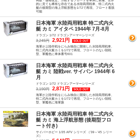
再販・価格改定、浮航するフロートを車体に装備、世界
的に見ても稀有な存在である水陸両用戦車、特二式内火
艇の後期型の海上浮航形態を1/72で再現、フロート着脱
可能
日本海軍 水陸両用戦車 特二式内火
艇 カミ アイタペ 1944年 7月-8月
ドラゴン 1/72 ドラゴンアーマーシリーズ
2,921円
3,245円
SOLD OUT
海軍が上陸作戦をにらみ独自に開発した水陸両用戦車、
特二式内火艇カミを1/72で再現、フロートのない陸戦
型、軍艦色に車体番号601
日本海軍 水陸両用戦車 特二式内火
艇 カミ 陸戦ver. サイパン 1944年 6
月
ドラゴン 1/72 ドラゴンアーマーシリーズ
2,871円
3,190円
SOLD OUT
海軍が上陸作戦をにらみ独自に開発した水陸両用戦車、
特二式内火艇カミを1/72で再現、フロートのない陸戦
型、軍艦色に海軍旗
日本海軍 水陸両用戦車 特二式内火
艇 カミ 海上浮航形態 (後期型フロ
ート付き)
サイバーホビー 1/35 AFV シリーズ （'39～'45 シリー
ズ）