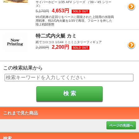
サイバーホビー 1/35 AFV シリーズ （'39～'45 シリー
ズ）
4,653円
5,170円
SOLD OUT
95式戦車の足回りをベースに開発された上陸用の水陸両
用戦車、特2式内火艇を1/35で再現、フロートを外した
陸上戦闘形態
特二式内火艇 カミ
紙でコロコロ 1/144 ミニミニタリーフィギュア
2,200円
2,200円
SOLD OUT
この検索結果から
これまで見た商品
ページの先頭へ
検索