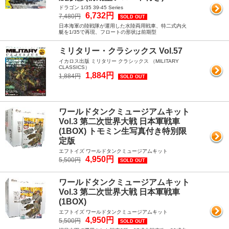
ドラゴン 1/35 39-45 Series
6,732円
7,480円
SOLD OUT
日本海軍の陸戦隊が運用した水陸両用戦車、特二式内火
艇を1/35で再現、フロートの形状は前期型
ミリタリー・クラシックス Vol.57
イカロス出版 ミリタリー クラシックス （MILITARY
CLASSICS）
1,884円
1,884円
SOLD OUT
ワールドタンクミュージアムキット
Vol.3 第二次世界大戦 日本軍戦車
(1BOX) トモミン生写真付き特別限
定版
エフトイズ ワールドタンクミュージアムキット
4,950円
5,500円
SOLD OUT
ワールドタンクミュージアムキット
Vol.3 第二次世界大戦 日本軍戦車
(1BOX)
エフトイズ ワールドタンクミュージアムキット
4,950円
5,500円
SOLD OUT