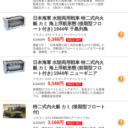
旧日本軍で運用された戦車3種、97式中戦車改、89式中
戦車乙型、特二式内火艇を1/144で再現したパーツ塗装
済組立キット、1BOX＝10個入
日本海軍 水陸両用戦車 特二式内火
艇 カミ 海上浮航形態 (後期型フロ
ート付き) 1944年 千島列島
ドラゴン 1/72 ドラゴンアーマーシリーズ
5,346円
5,940円
SOLD OUT
再販です！ 日本海軍の特二式内火艇を1/72で再現した
完成品モデル、浮航用のフロートとカニングタワーを装
備、後期型、グリーン単色
日本海軍 水陸両用戦車 特二式内火
艇 カミ 海上浮航形態 (前期型フロ
ート付き) 1944年 ニューギニア
ドラゴン 1/72 ドラゴンアーマーシリーズ
5,346円
5,940円
SOLD OUT
前期型のフロートとカニングタワー、延長ダクトを装備
した浮航形態の特二式内火艇を1/72で再現した完成品モ
デル、軍艦色単色塗装
特二式内火艇 カミ (後期型フロート
付)
ドラゴン 1/72 ARMOR PRO (アーマープロ)
3,168円
3,520円
SOLD OUT