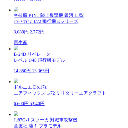
空技廠 P1Y1 陸上爆撃機 銀河 11型
ハセガワ 1/72 飛行機 Eシリーズ
3,080円
2,772円
再生産
B-24D リベレーター
レベル 1/48 飛行機モデル
14,850円
13,365円
ドルニエ Do.17z
エアフィックス 1/72 ミリタリーエアクラフト
6,600円
5,940円
Ju87G-1 スツーカ 対戦車攻撃機
童友社 凄！ プラモデル