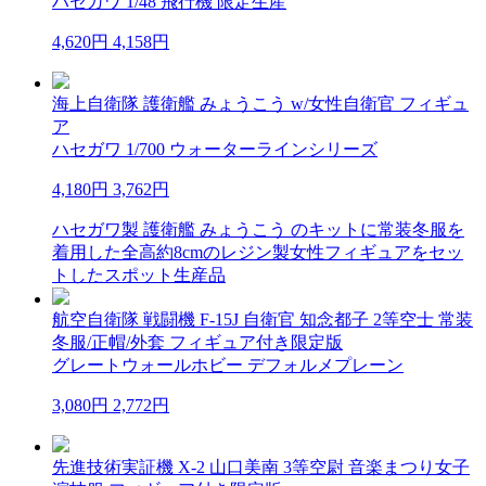
ハセガワ 1/48 飛行機 限定生産
4,620円
4,158円
海上自衛隊 護衛艦 みょうこう w/女性自衛官 フィギュ
ア
ハセガワ 1/700 ウォーターラインシリーズ
4,180円
3,762円
ハセガワ製 護衛艦 みょうこう のキットに常装冬服を
着用した全高約8cmのレジン製女性フィギュアをセッ
トしたスポット生産品
航空自衛隊 戦闘機 F-15J 自衛官 知念都子 2等空士 常装
冬服/正帽/外套 フィギュア付き限定版
グレートウォールホビー デフォルメプレーン
3,080円
2,772円
先進技術実証機 X-2 山口美南 3等空尉 音楽まつり女子