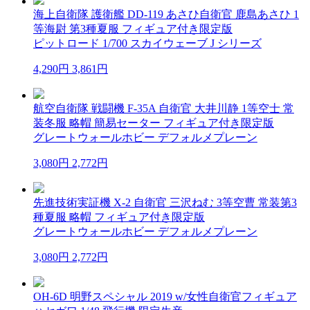
海上自衛隊 護衛艦 DD-119 あさひ自衛官 鹿島あさひ 1
等海尉 第3種夏服 フィギュア付き限定版
ピットロード 1/700 スカイウェーブ J シリーズ
4,290円
3,861円
航空自衛隊 戦闘機 F-35A 自衛官 大井川静 1等空士 常
装冬服 略帽 簡易セーター フィギュア付き限定版
グレートウォールホビー デフォルメプレーン
3,080円
2,772円
先進技術実証機 X-2 自衛官 三沢ねむ 3等空曹 常装第3
種夏服 略帽 フィギュア付き限定版
グレートウォールホビー デフォルメプレーン
3,080円
2,772円
OH-6D 明野スペシャル 2019 w/女性自衛官フィギュア