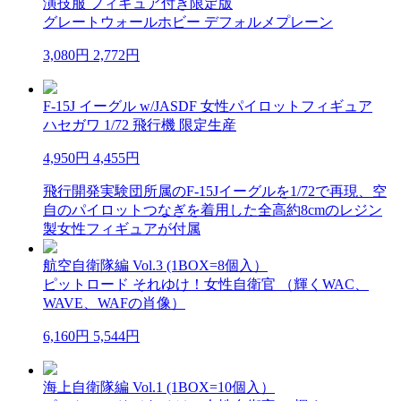
演技服 フィギュア付き限定版
グレートウォールホビー デフォルメプレーン
3,080円
2,772円
F-15J イーグル w/JASDF 女性パイロットフィギュア
ハセガワ 1/72 飛行機 限定生産
4,950円
4,455円
飛行開発実験団所属のF-15Jイーグルを1/72で再現、空
自のパイロットつなぎを着用した全高約8cmのレジン
製女性フィギュアが付属
航空自衛隊編 Vol.3 (1BOX=8個入）
ピットロード それゆけ！女性自衛官 （輝くWAC、
WAVE、WAFの肖像）
6,160円
5,544円
海上自衛隊編 Vol.1 (1BOX=10個入）