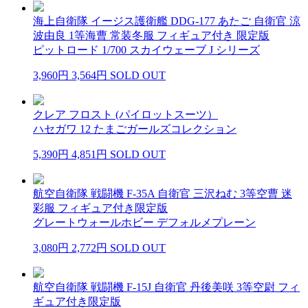
海上自衛隊 イージス護衛艦 DDG-177 あたご 自衛官 涼
波由良 1等海曹 常装冬服 フィギュア付き 限定版
ピットロード 1/700 スカイウェーブ J シリーズ
3,960円
3,564円
SOLD OUT
クレア フロスト (パイロットスーツ）
ハセガワ 12 たまごガールズコレクション
5,390円
4,851円
SOLD OUT
航空自衛隊 戦闘機 F-35A 自衛官 三沢ねむ 3等空曹 迷
彩服 フィギュア付き限定版
グレートウォールホビー デフォルメプレーン
3,080円
2,772円
SOLD OUT
航空自衛隊 戦闘機 F-15J 自衛官 丹後美咲 3等空尉 フィ
ギュア付き限定版