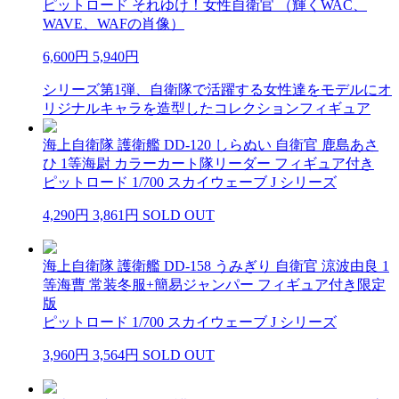
ピットロード それゆけ！女性自衛官 （輝くWAC、
WAVE、WAFの肖像）
6,600円
5,940円
シリーズ第1弾、自衛隊で活躍する女性達をモデルにオ
リジナルキャラを造型したコレクションフィギュア
海上自衛隊 護衛艦 DD-120 しらぬい 自衛官 鹿島あさ
ひ 1等海尉 カラーカート隊リーダー フィギュア付き
ピットロード 1/700 スカイウェーブ J シリーズ
4,290円
3,861円
SOLD OUT
海上自衛隊 護衛艦 DD-158 うみぎり 自衛官 涼波由良 1
等海曹 常装冬服+簡易ジャンパー フィギュア付き限定
版
ピットロード 1/700 スカイウェーブ J シリーズ
3,960円
3,564円
SOLD OUT