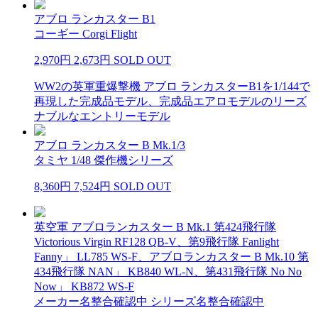
アブロ ランカスター B1
コーギー Corgi Flight
2,970円
2,673円
SOLD OUT
WW2の英軍重爆撃機 アブロ ランカスターB1を1/144で
再現した完成品モデル、完成品エアロモデルのリーズ
ナブルなエントリーモデル
アブロ ランカスター B Mk.1/3
タミヤ 1/48 傑作機シリーズ
8,360円
7,524円
SOLD OUT
英空軍 アブロランカスター B Mk.1 第424飛行隊
Victorious Virgin RF128 QB-V、第9飛行隊 Fanlight
Fanny」 LL785 WS-F、アブロランカスター B Mk.10 第
434飛行隊 NAN」 KB840 WL-N、第431飛行隊 No No
Now」 KB872 WS-F
メーカー名整合確認中 シリーズ名整合確認中