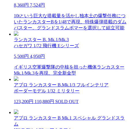
8,360円
7,524円
10tという巨大な搭載量を活かし独本土の爆撃任務につ
いたランカスターBを1/48で再現、特殊爆弾搭載のダム
バスター、グランドスラムボマーを選択して組立可能
ランカスター B. Mk.1/Mk.3
ハセガワ 1/72 飛行機 Eシリーズ
5,500円
4,950円
イギリス空軍爆撃隊の中核を担った機体ランカスター
Mk.1/Mk.3を再現、完全新金型
アブロ ランカスター B.Mk.1/3 フルインテリア
ボーダーモデル 1/32 ミリタリー
123,200円
110,880円
SOLD OUT
アブロ ランカスター B Mk.1 スペシャル グランドスラ
ム