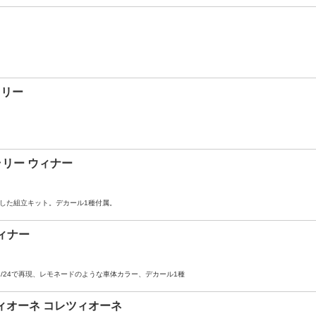
ラリー
 ラリー ウィナー
再現した組立キット。デカール1種付属。
ウィナー
/24で再現、レモネードのような車体カラー、デカール1種
ツィオーネ コレツィオーネ