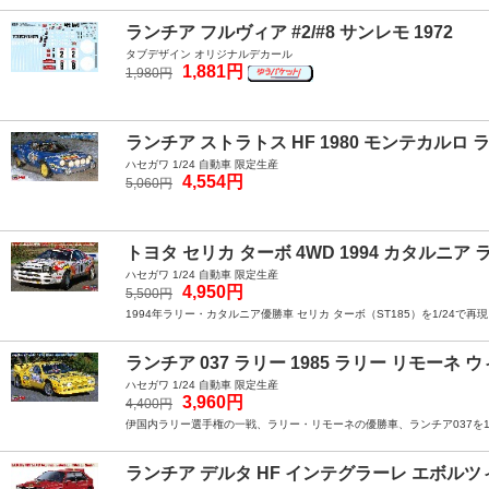
ランチア フルヴィア #2/#8 サンレモ 1972
タブデザイン オリジナルデカール
1,881円
1,980円
ランチア ストラトス HF 1980 モンテカルロ 
ハセガワ 1/24 自動車 限定生産
4,554円
5,060円
トヨタ セリカ ターボ 4WD 1994 カタルニア
ハセガワ 1/24 自動車 限定生産
4,950円
5,500円
1994年ラリー・カタルニア優勝車 セリカ ターボ（ST185）を1/24で
ランチア 037 ラリー 1985 ラリー リモーネ 
ハセガワ 1/24 自動車 限定生産
3,960円
4,400円
伊国内ラリー選手権の一戦、ラリー・リモーネの優勝車、ランチア037を1
ランチア デルタ HF インテグラーレ エボル