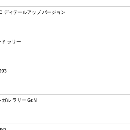
ERC ディテールアップ バージョン
ランド ラリー
93
トガル ラリー Gr.N
82