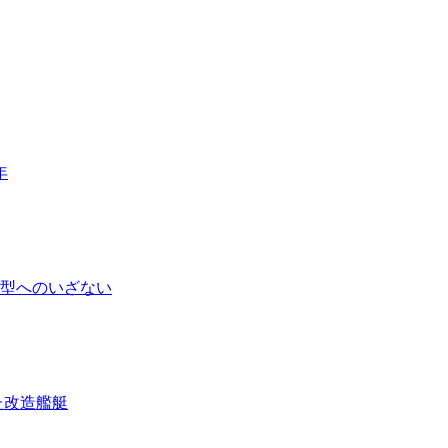
年
模型へのいざない
た改造艦艇