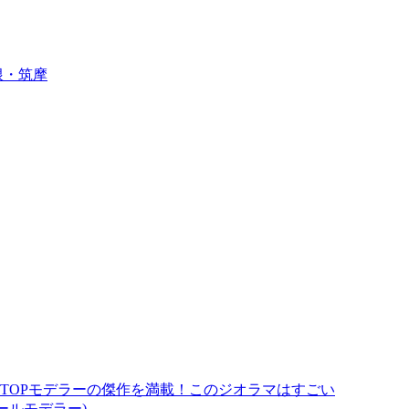
根・筑摩
ったTOPモデラーの傑作を満載！このジオラマはすごい
スケールモデラー)