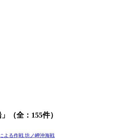
」（全：155件）
艦による作戦 坊ノ岬沖海戦