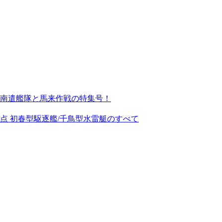
南遣艦隊と馬来作戦の特集号！
換点 初春型駆逐艦/千鳥型水雷艇のすべて