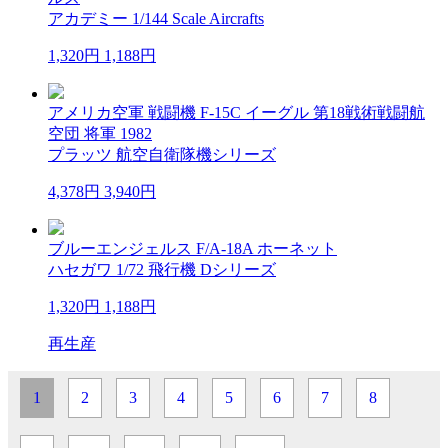
アカデミー 1/144 Scale Aircrafts
1,320円
1,188円
アメリカ空軍 戦闘機 F-15C イーグル 第18戦術戦闘航
空団 将軍 1982
プラッツ 航空自衛隊機シリーズ
4,378円
3,940円
ブルーエンジェルス F/A-18A ホーネット
ハセガワ 1/72 飛行機 Dシリーズ
1,320円
1,188円
再生産
1
2
3
4
5
6
7
8