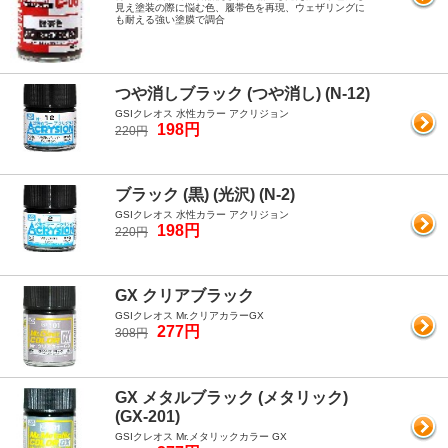
見え塗装の際に悩む色、履帯色を再現、ウェザリングに
も耐える強い塗膜で調合
つや消しブラック (つや消し) (N-12)
GSIクレオス 水性カラー アクリジョン
198円
220円
ブラック (黒) (光沢) (N-2)
GSIクレオス 水性カラー アクリジョン
198円
220円
GX クリアブラック
GSIクレオス Mr.クリアカラーGX
277円
308円
GX メタルブラック (メタリック)
(GX-201)
GSIクレオス Mr.メタリックカラー GX