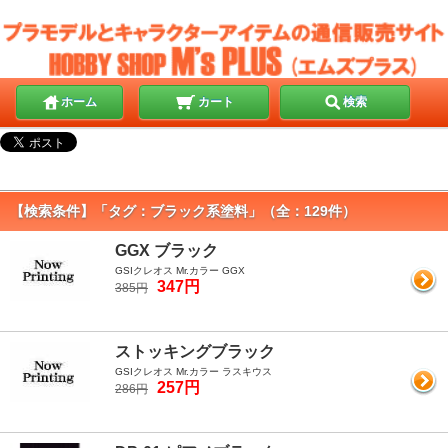
ホーム
カート
検索
【検索条件】「タグ：ブラック系塗料」（全：129件）
GGX ブラック
GSIクレオス Mr.カラー GGX
347円
385円
ストッキングブラック
GSIクレオス Mr.カラー ラスキウス
257円
286円