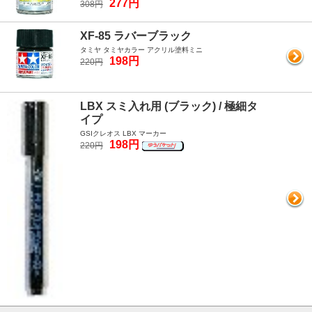
277円
308円
XF-85 ラバーブラック
タミヤ タミヤカラー アクリル塗料ミニ
198円
220円
LBX スミ入れ用 (ブラック) / 極細タ
イプ
GSIクレオス LBX マーカー
198円
220円