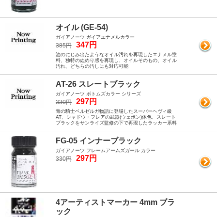
オイル (GE-54)
ガイアノーツ ガイアエナメルカラー
347円
385円
油のにじみ出たようなオイル汚れを再現したエナメル塗
料、独特のぬめり感を再現し、オイルそのもの、オイル
汚れ、どちらの汚しにも対応可能
AT-26 スレートブラック
ガイアノーツ ボトムズカラー シリーズ
297円
330円
青の騎士ベルゼルガ物語に登場したスーパーヘヴィ級
AT、シャドウ・フレアの武器(ウェポン)体色、スレート
ブラックをサンライズ監修の下で再現したラッカー系料
FG-05 インナーブラック
ガイアノーツ フレームアームズガール カラー
297円
330円
4アーティストマーカー 4mm ブラ
ック