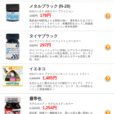
メタルブラック (N-28)
GSIクレオス 水性カラー アクリジョン
178円
198円
黒鉄色や焼鉄色よりも黒味の強い、基本色となるメタリ
ックブラック、メタリック、有機溶剤をカットし刺激臭
なく塗装ができるエマルジョン系水性塗料
タイヤブラック
ガイアノーツ サイバーフォーミュラーカラー
297円
330円
サイバーフォーミュラーに登場したアスラーダGSXなど
サイバーマシンのタイヤ色を再現したカラー、サンライ
ズの資料を参考にセル画に塗られたカラーを忠実に再
現、光沢
イエネコ
GSIクレオス アクリジョンキット ペイント トライ！
1,485円
1,650円
太古から人に愛されるネコの根付フィギュアと、アクリ
ジョン塗料 つや消しブラック、ピンク、タンの3色をセ
ットした塗装体験キッ
履帯色
モデルカステン モデルカステンカラー
1,254円
1,320円
再生産、戦車で一番酷使され、黒にも見え濃い茶色にも