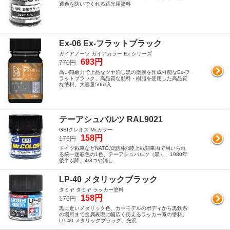
透過を防いでくれる遮光用塗料
Ex-06 Ex-フラットブラック
ガイアノーツ ガイアカラー Ex シリーズ
693円
770円
高い隠蔽力で上品なツヤ消し黒の塗膜を作成可能なEx-フ
ラットブラック、高品質な顔料・樹脂を使用した高品質
な塗料、大容量50ml入
テーアシュバルツ RAL9021
GSIクレオス Mr.カラー
158円
176円
ドイツ戦車などNATO加盟国の陸上戦闘車両で用いられ
る統一迷彩色の1色、テーアシュバルツ（黒）、1980年
後半以降、4/3つや消し
LP-40 メタリックブラック
タミヤ タミヤ ラッカー塗料
158円
176円
黒に近いメタリック色、カーモデルのボディから黒鉄系
の場所まで金属表現に幅広く使えるラッカー系の塗料、
LP-40 メタリックブラック、光沢