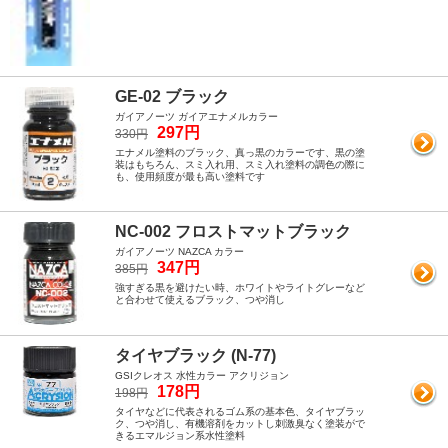
GE-02 ブラック
ガイアノーツ ガイアエナメルカラー
297円
330円
エナメル塗料のブラック、真っ黒のカラーです、黒の塗
装はもちろん、スミ入れ用、スミ入れ塗料の調色の際に
も、使用頻度が最も高い塗料です
NC-002 フロストマットブラック
ガイアノーツ NAZCA カラー
347円
385円
強すぎる黒を避けたい時、ホワイトやライトグレーなど
と合わせて使えるブラック、つや消し
タイヤブラック (N-77)
GSIクレオス 水性カラー アクリジョン
178円
198円
タイヤなどに代表されるゴム系の基本色、タイヤブラッ
ク、つや消し、有機溶剤をカットし刺激臭なく塗装がで
きるエマルジョン系水性塗料