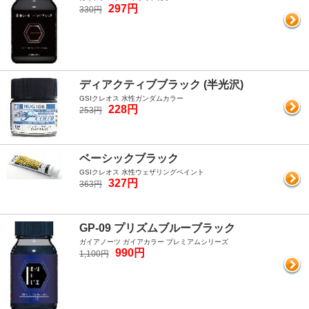
297円
330円
ディアクティブブラック (半光沢)
GSIクレオス 水性ガンダムカラー
228円
253円
ベーシックブラック
GSIクレオス 水性ウェザリングペイント
327円
363円
GP-09 プリズムブルーブラック
ガイアノーツ ガイアカラー プレミアムシリーズ
990円
1,100円