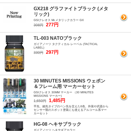
GX218 グラファイトブラック (メタ
リック)
GSIクレオス Mr.メタリックカラー GX
277円
308円
TL-003 NATOブラック
ガイアノーツ タクティカル レーベル (TACTICAL
LABEL)
297円
330円
30 MINUTES MISSIONS ウェポン
＆フレーム用 マーカーセット
GSIクレオス 30MM マーカー （30 MINUTES
MISSIONS マーカー)
1,485円
1,650円
平先、細先タイプのペン先を交えた6色、外装や武器から
センサー類のスポット塗装にも使えるアルコール系マー
カーセット
HG-08 ヘキサブラック
ガイアノーツ ヘキサギアカラー