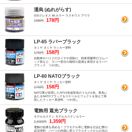
濡烏 (ぬれがらす)
GSIクレオス Mr.カラー ラスキウス アウラ
178円
198円
LP-65 ラバーブラック
タミヤ タミヤ ラッカー塗料
158円
176円
自動車やバイクのタイヤや泥除け、戦車用履帯のゴムパ
ッド部など、ラバー部分の独特の質感を表現するラバー
ブラック、つや消し
LP-60 NATOブラック
タミヤ タミヤ ラッカー塗料
158円
176円
NATO軍が採用したAFV3色迷彩色のうちの1色、黒色に
あたるNATOブラックをスケールエフェクトを加えて再
現したラッカー系塗料、つや消し
電飾用 遮光ブラック
モデルカステン モデルカステンカラー
1,359円
1,430円
電飾の効果を高める！プラモデル等に電飾を仕込む際の
必須塗料、パーツの内側に塗りプラスチックからの光の