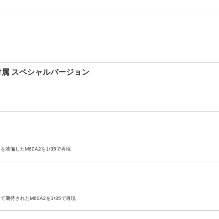
身付属 スペシャルバージョン
装備したM60A2を1/35で再現
期待されたM60A2を1/35で再現