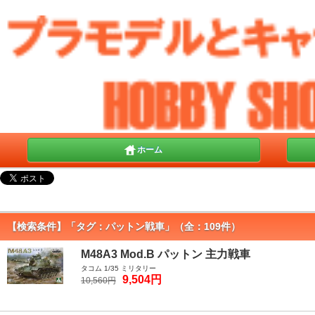
ホーム
【検索条件】「タグ：パットン戦車」（全：109件）
M48A3 Mod.B パットン 主力戦車
タコム 1/35 ミリタリー
9,504円
10,560円