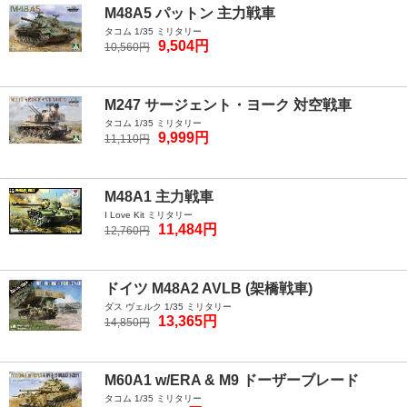
M48A5 パットン 主力戦車
タコム 1/35 ミリタリー
9,504円
10,560円
M247 サージェント・ヨーク 対空戦車
タコム 1/35 ミリタリー
9,999円
11,110円
M48A1 主力戦車
I Love Kit ミリタリー
11,484円
12,760円
ドイツ M48A2 AVLB (架橋戦車)
ダス ヴェルク 1/35 ミリタリー
13,365円
14,850円
M60A1 w/ERA & M9 ドーザーブレード
タコム 1/35 ミリタリー