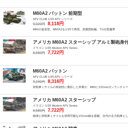
M60A2 パットン 前期型
AFV CLUB 1/35 AFV シリーズ
8,118円
9,020円
M60の改良型、M60A2を1/35で再現、前期型転輪、T142型履帯
アメリカ M60A2 スターシップ アルミ製砲
ドラゴン 1/35 Modern AFV Series
7,722円
8,580円
M60A2 パットン
AFV CLUB 1/35 AFV シリーズ
8,316円
9,240円
対戦車ミサイルの有効性に着目した米軍が、M60に152mmガンランチャーを
アメリカ M60A2 スターシップ
ドラゴン 1/35 Modern AFV Series
7,722円
8,580円
砲弾と対戦車ミサイルを併用可能な152mm砲を搭載、次代の主力戦車として