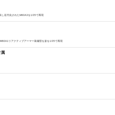
近代化されたM60A3を1/35で再現
60A1リアクティブアーマー装備型を姿を1/35で再現
付属