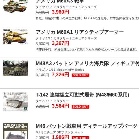
アメリカ M60A3 戦車
タミヤ 1/35 ミリタリーミニチュアシリーズ
3,960円
4,400円
再販、戦後第2世代の米主力戦車、M60A1の進化形、射撃指揮装置等を改装し
アメリカ M60A1 リアクティブアーマー
タミヤ 1/35 ミリタリーミニチュアシリーズ
3,267円
3,630円
湾岸戦争時、米海兵隊において運用されたM60A1シリーズの最終進化形、M
M48A3 パットン アメリカ海兵隊 フィギュア
ドラゴン 1/35 Modern AFV Series
7,326円
8,140円
SOLD OUT
T-142 連結組立可動式履帯 (M48/M60系用)
タコム 1/35 ミリタリー
3,564円
3,960円
SOLD OUT
M46 パットン戦車用 ディテールアップパーツ
MJ ミニチュア 3Dプリンタ キット
1,986円
2,090円
SOLD OUT