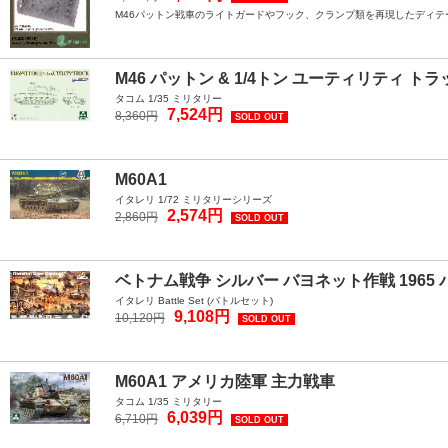
M46パットン戦車のライトガードやフック、クランプ類を再現したディテ
M46 パットン & 1/4トン ユーティリティ トラ
タコム 1/35 ミリタリー
7,524円
8,360円
SOLD OUT
M60A1
イタレリ 1/72 ミリタリーシリーズ
2,574円
2,860円
SOLD OUT
ベトナム戦争 シルバー バヨネット作戦 1965
イタレリ Battle Set (バトルセット)
9,108円
10,120円
SOLD OUT
M60A1 アメリカ陸軍 主力戦車
タコム 1/35 ミリタリー
6,039円
6,710円
SOLD OUT