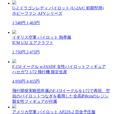
U-2 ドラゴンレディ パイロット (U-2A/C 初期型用)
ホビーファン AFVシリーズ
1,540円
1,463円
イギリス空軍 パイロット 熱帯服
ICM 1/32 エアクラフト
2,750円
2,475円
F-15J イーグル w/JASDF 女性パイロットフィギュア
ハセガワ 1/72 飛行機 限定生産
4,950円
4,455円
飛行開発実験団所属のF-15Jイーグルを1/72で再現、空
自のパイロットつなぎを着用した全高約8cmのレジン
製女性フィギュアが付属
アメリカ空軍 パイロット AP22S-2 完全予圧服