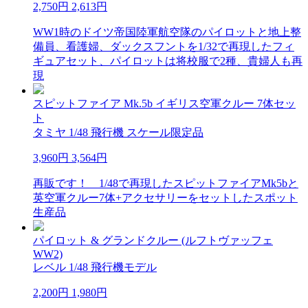
2,750円
2,613円
WW1時のドイツ帝国陸軍航空隊のパイロットと地上整
備員、看護婦、ダックスフントを1/32で再現したフィ
ギュアセット、パイロットは将校服で2種、貴婦人も再
現
スピットファイア Mk.5b イギリス空軍クルー 7体セッ
ト
タミヤ 1/48 飛行機 スケール限定品
3,960円
3,564円
再販です！ 1/48で再現したスピットファイアMk5bと
英空軍クルー7体+アクセサリーをセットしたスポット
生産品
パイロット & グランドクルー (ルフトヴァッフェ
WW2)
レベル 1/48 飛行機モデル
2,200円
1,980円