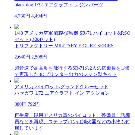
black dog 1/32 エアクラフト レジンパーツ
4,730円
4,494円
1/48 アメリカ空軍 戦略偵察機 SR-71 パイロット&RSO
セット (2体セット)
トリファクトリー MILITARY FIGURE SERIES
2,640円
2,508円
超音速で高高度を飛行するSR-71の2人の搭乗員を1/48
で再現した3Dプリンター出力のレジン製キット
アメリカ パイロット/グランドクルーセット
ハセガワ 1/72 エアクラフト イン アクション
880円
792円
再生産、現用アメリカ軍のパイロット、整備員、誘導
員などを再現、ステップバンは消火器などの小物も付
属しています