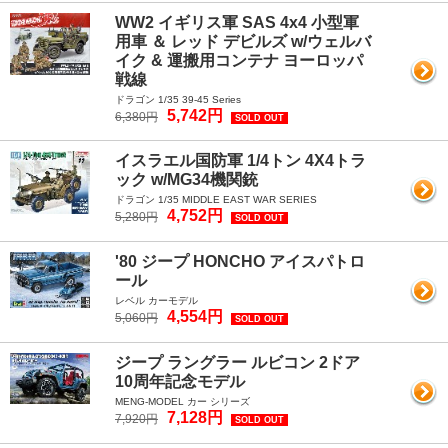
WW2 イギリス軍 SAS 4x4 小型軍
用車 ＆ レッド デビルズ w/ウェルバ
イク & 運搬用コンテナ ヨーロッパ
戦線
ドラゴン 1/35 39-45 Series
5,742円
6,380円
SOLD OUT
イスラエル国防軍 1/4トン 4X4トラ
ック w/MG34機関銃
ドラゴン 1/35 MIDDLE EAST WAR SERIES
4,752円
5,280円
SOLD OUT
'80 ジープ HONCHO アイスパトロ
ール
レベル カーモデル
4,554円
5,060円
SOLD OUT
ジープ ラングラー ルビコン 2ドア
10周年記念モデル
MENG-MODEL カー シリーズ
7,128円
7,920円
SOLD OUT