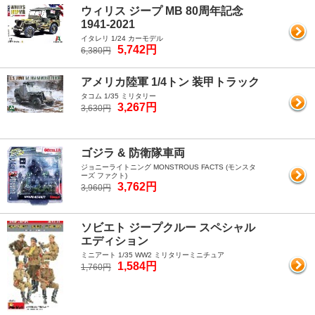
ウィリス ジープ MB 80周年記念
1941-2021
イタレリ 1/24 カーモデル
5,742円
6,380円
アメリカ陸軍 1/4トン 装甲トラック
タコム 1/35 ミリタリー
3,267円
3,630円
ゴジラ & 防衛隊車両
ジョニーライトニング MONSTROUS FACTS (モンスタ
ーズ ファクト)
3,762円
3,960円
ソビエト ジープクルー スペシャル
エディション
ミニアート 1/35 WW2 ミリタリーミニチュア
1,584円
1,760円