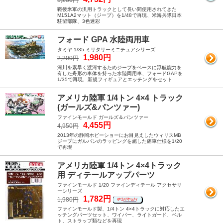
5,280円
戦後米軍の汎用トラックとして長い間使用されてきた
M151A2マット（ジープ）を1/48で再現、米海兵隊日本
駐留部隊、3色迷彩
フォード GPA 水陸両用車
タミヤ 1/35 ミリタリーミニチュアシリーズ
1,980円
2,200円
河川を素早く渡河するためジープをベースに浮航能力を
有した舟形の車体を持った水陸両用車、フォードGAPを
1/35で再現、新規フィギュアとエッチングをセット
アメリカ陸軍 1/4トン 4×4 トラック
(ガールズ&パンツァー)
ファインモールド ガールズ＆パンツァー
4,455円
4,950円
2013年の静岡ホビーショーにお目見えしたウィリスMB
ジープにガルパンのラッピングを施した痛車仕様を1/20
で再現
アメリカ陸軍 1/4トン 4×4トラック
用 ディテールアップパーツ
ファインモールド 1/20 ファインディテール アクセサリ
ーシリーズ
1,782円
1,980円
ファインモールド製、1/4トン 4×4トラックに対応したエ
ッチングパーツセット、ワイパー、ライトガード、ベル
ト、ストラップ類などを再現