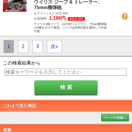
ウイリス ジープ & トレーラー、
75mm榴弾砲
エアフィックス 1/72 AFV
1,188円
1,320円
SOLD OUT
ウイリスMBジープ、10CWTトレーラー、75mm榴弾砲
の3種を1/72で再現、ジープは米英仕様を選択して作成
可能
1
2
3
次»
この検索結果から
これまで見た商品
ページの先頭へ
検索