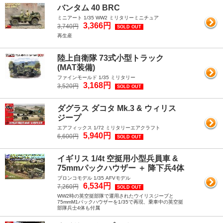
バンタム 40 BRC
ミニアート 1/35 WW2 ミリタリーミニチュア
3,366円
3,740円
SOLD OUT
再生産
陸上自衛隊 73式小型トラック
(MAT装備)
ファインモールド 1/35 ミリタリー
3,168円
3,520円
SOLD OUT
ダグラス ダコタ Mk.3 & ウィリス
ジープ
エアフィックス 1/72 ミリタリーエアクラフト
5,940円
6,600円
SOLD OUT
イギリス 1/4t 空挺用小型兵員車 &
75mmパックハウザー ＋ 降下兵4体
ブロンコモデル 1/35 AFVモデル
6,534円
7,260円
SOLD OUT
WW2時の英空挺部隊で運用されたウイリスジープと
75mmM1パックハウザーを1/35で再現、乗車中の英空挺
部隊兵士4体も付属