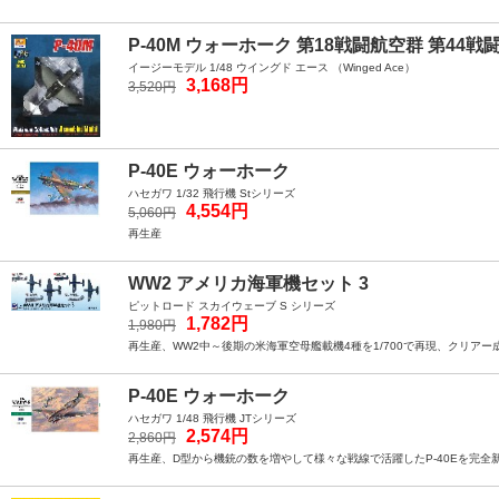
P-40M ウォーホーク 第18戦闘航空群 第44戦
イージーモデル 1/48 ウイングド エース （Winged Ace）
3,168円
3,520円
P-40E ウォーホーク
ハセガワ 1/32 飛行機 Stシリーズ
4,554円
5,060円
再生産
WW2 アメリカ海軍機セット 3
ピットロード スカイウェーブ S シリーズ
1,782円
1,980円
再生産、WW2中～後期の米海軍空母艦載機4種を1/700で再現、クリアー
P-40E ウォーホーク
ハセガワ 1/48 飛行機 JTシリーズ
2,574円
2,860円
再生産、D型から機銃の数を増やして様々な戦線で活躍したP-40Eを完全