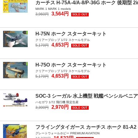
カーチス H-75A-4/A-8/P-36G ホーク 後期型 2i
MARK 1 MARK 1 models
3,564円
3,960円
SOLD OUT
H-75N ホーク スターターキット
クリアープロップ 1/72 スケールモデル
4,653円
5,170円
SOLD OUT
H-75O ホーク スターターキット
クリアープロップ 1/72 スケールモデル
4,653円
5,170円
SOLD OUT
SOC-3 シーガル 水上機型 戦艦ペンシルベニア
ハセガワ 1/72 飛行機 限定生産
2,970円
3,300円
SOLD OUT
フライングタイガース カーチス ホーク 81-A2
グレートウォールホビー PREMIUM AVIATION