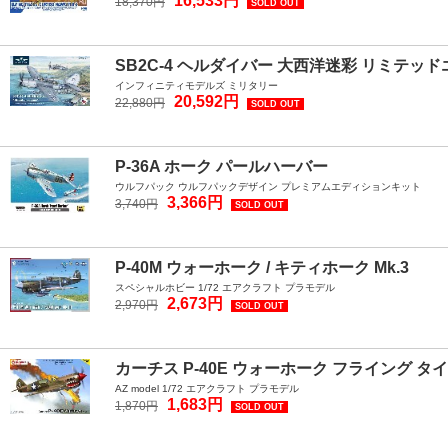
16,533円
18,370円
SOLD OUT
SB2C-4 ヘルダイバー 大西洋迷彩 リミテッ
インフィニティモデルズ ミリタリー
20,592円
22,880円
SOLD OUT
P-36A ホーク パールハーバー
ウルフパック ウルフパックデザイン プレミアムエディションキット
3,366円
3,740円
SOLD OUT
P-40M ウォーホーク / キティホーク Mk.3
スペシャルホビー 1/72 エアクラフト プラモデル
2,673円
2,970円
SOLD OUT
カーチス P-40E ウォーホーク フライング タ
AZ model 1/72 エアクラフト プラモデル
1,683円
1,870円
SOLD OUT