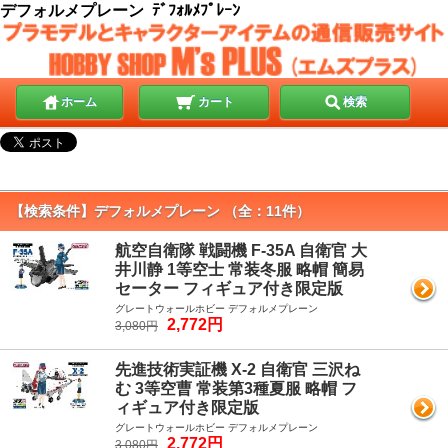
デフォルメプレーン ﾃﾞﾌｫﾙﾒﾌﾟﾚｰﾝ
ホーム
カート
検索
【検索条件】デフォルメプレーン （全：11件）
航空自衛隊 戦闘機 F-35A 自衛官 大
井川静 1等空士 常装冬服 略帽 簡易
セーター フィギュア付き限定版
グレートウォールホビー デフォルメプレーン
2,772円
3,080円
先進技術実証機 X-2 自衛官 三沢ね
む 3等空曹 常装第3種夏服 略帽 フ
ィギュア付き限定版
グレートウォールホビー デフォルメプレーン
2,772円
3,080円