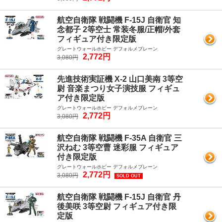
航空自衛隊 戦闘機 F-15J 自衛官 知
念都子 2等空士 常装冬服/正帽/外套
フィギュア付き限定版
グレートウォールホビー デフォルメプレーン
2,772円
3,080円
先進技術実証機 X-2 山口美南 3等空
尉 音楽まつり女子演技服 フィギュ
ア付き限定版
グレートウォールホビー デフォルメプレーン
2,772円
3,080円
航空自衛隊 戦闘機 F-35A 自衛官 三
沢ねむ 3等空曹 迷彩服 フィギュア
付き限定版
グレートウォールホビー デフォルメプレーン
2,772円
3,080円
SOLD OUT
航空自衛隊 戦闘機 F-15J 自衛官 丹
後美咲 3等空尉 フィギュア付き限
定版