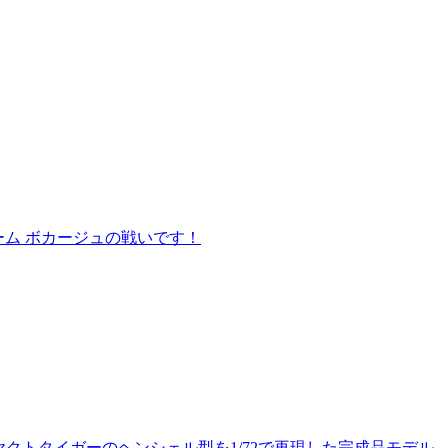
ーム ボカージュの戦いです！
クトタイガーのヘンシェル型を1/72で再現した完成品モデル