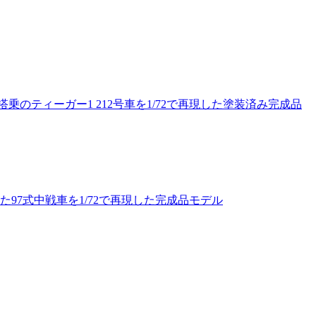
のティーガー1 212号車を1/72で再現した塗装済み完成品
97式中戦車を1/72で再現した完成品モデル