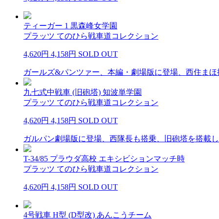
ティーガー 1 黒森峰女学園
プラッツ てのひら戦車道コレクション
4,620円
4,158円
SOLD OUT
ガールズ&パンツァー、本編・劇場版に登場、西住まほ搭乗
九七式中戦車 (旧砲塔) 知波単学園
プラッツ てのひら戦車道コレクション
4,620円
4,158円
SOLD OUT
ガルパン劇場版に登場、西隊長も搭乗、旧砲塔を搭載した
T-34/85 プラウダ高校 エキシビションマッチ時
プラッツ てのひら戦車道コレクション
4,620円
4,158円
SOLD OUT
4号戦車 H型 (D型改) あんこうチーム