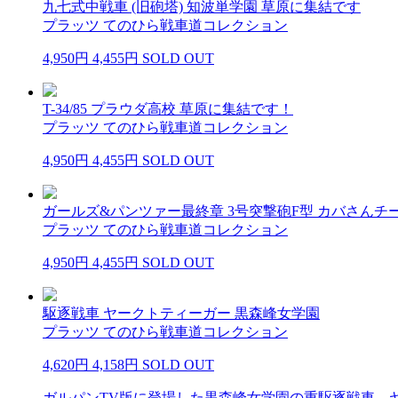
九七式中戦車 (旧砲塔) 知波単学園 草原に集結です
プラッツ てのひら戦車道コレクション
4,950円
4,455円
SOLD OUT
T-34/85 プラウダ高校 草原に集結です！
プラッツ てのひら戦車道コレクション
4,950円
4,455円
SOLD OUT
ガールズ&パンツァー最終章 3号突撃砲F型 カバさんチ
プラッツ てのひら戦車道コレクション
4,950円
4,455円
SOLD OUT
駆逐戦車 ヤークトティーガー 黒森峰女学園
プラッツ てのひら戦車道コレクション
4,620円
4,158円
SOLD OUT
ガルパンTV版に登場した黒森峰女学園の重駆逐戦車、ヤ