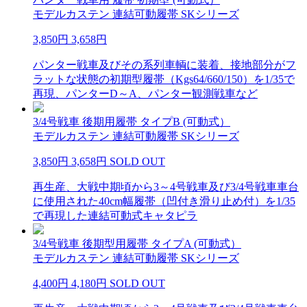
モデルカステン 連結可動履帯 SKシリーズ
3,850円
3,658円
パンター戦車及びその系列車輌に装着、接地部分がフ
ラットな状態の初期型履帯（Kgs64/660/150）を1/35で
再現、パンターD～A、パンター観測戦車など
3/4号戦車 後期用履帯 タイプB (可動式）
モデルカステン 連結可動履帯 SKシリーズ
3,850円
3,658円
SOLD OUT
再生産、大戦中期頃から3～4号戦車及び3/4号戦車車台
に使用された40cm幅履帯（凹付き滑り止め付）を1/35
で再現した連結可動式キャタピラ
3/4号戦車 後期型用履帯 タイプA (可動式）
モデルカステン 連結可動履帯 SKシリーズ
4,400円
4,180円
SOLD OUT