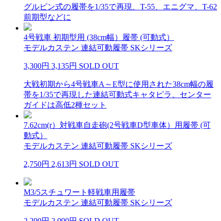
グルピン式の履帯を1/35で再現、T-55、エニグマ、T-62
前期型などに
4号戦車 初期型用 (38cm幅）履帯 (可動式）
モデルカステン 連結可動履帯 SKシリーズ
3,300円
3,135円
SOLD OUT
大戦初期から4号戦車A～E型に使用された38cm幅の履
帯を1/35で再現した連結可動式キャタピラ、センター
ガイドは高低2種セット
7.62cm(r）対戦車自走砲(2号戦車D型車体）用履帯 (可
動式）
モデルカステン 連結可動履帯 SKシリーズ
2,750円
2,613円
SOLD OUT
M3/5スチュワート軽戦車用履帯
モデルカステン 連結可動履帯 SKシリーズ
2,200円
2,090円
SOLD OUT