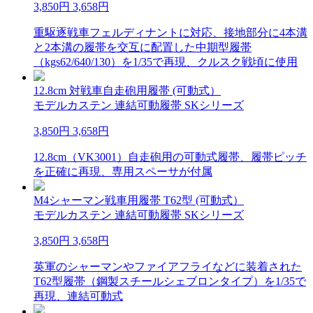
3,850円
3,658円
重駆逐戦車フェルディナントに対応、接地部分に4本溝
と2本溝の履帯を交互に配置した中期型履帯
（kgs62/640/130）を1/35で再現、クルスク戦頃に使用
12.8cm 対戦車自走砲用履帯 (可動式）
モデルカステン 連結可動履帯 SKシリーズ
3,850円
3,658円
12.8cm（VK3001）自走砲用の可動式履帯、履帯ピッチ
を正確に再現、専用スペーサが付属
M4シャーマン戦車用履帯 T62型 (可動式）
モデルカステン 連結可動履帯 SKシリーズ
3,850円
3,658円
英軍のシャーマンやファイアフライなどに装着された
T62型履帯（鋼製スチールシェブロンタイプ）を1/35で
再現、連結可動式