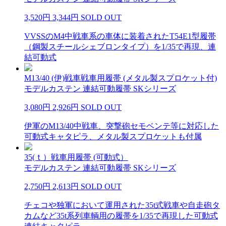
3,520円
3,344円
SOLD OUT
VVSSのM4中戦車系の車体に装着されたT54E1型履帯
（鋼製スチールシェブロンタイプ）を1/35で再現、連
結可動式
M13/40 (伊)戦車戦車用履帯 (メタル製スプロケット付)
モデルカステン 連結可動履帯 SKシリーズ
3,080円
2,926円
SOLD OUT
伊軍のM13/40中戦車、突撃砲セモベンテ等に対応した
可動式キャタピラ、メタル製スプロケットも付属
35(ｔ）戦車用履帯 (可動式）
モデルカステン 連結可動履帯 SKシリーズ
2,750円
2,613円
SOLD OUT
チェコや独軍において運用された35t式戦車や自走砲タ
カムなど35t系列車輌用の履帯を1/35で再現した可動式