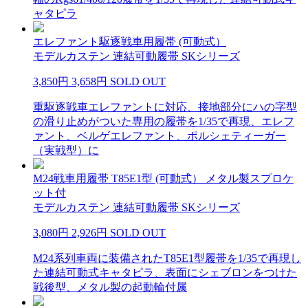
ャタピラ
エレファント駆逐戦車用履帯 (可動式）
モデルカステン 連結可動履帯 SKシリーズ
3,850円
3,658円
SOLD OUT
重駆逐戦車エレファントに対応、接地部分にハの字型
の滑り止めがついた専用の履帯を1/35で再現、エレフ
ァント、ベルゲエレファント、ポルシェティーガー
（実戦型）に
M24戦車用履帯 T85E1型 (可動式） メタル製スプロケ
ット付
モデルカステン 連結可動履帯 SKシリーズ
3,080円
2,926円
SOLD OUT
M24系列車両に装備されたT85E1型履帯を1/35で再現し
た連結可動式キャタピラ、表面にシェブロンをつけた
戦後型、メタル製の起動輪付属