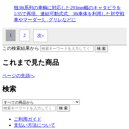
独38t系列の車輌に対応した293mm幅のキャタピラを
1/35で再現、連結可動式式、38t車体を利用した対空戦
車やマーダー3、グリレなどに
1
2
次»
この検索結果から
これまで見た商品
ページの先頭へ
検索
ご利用ガイド
支払い方法について