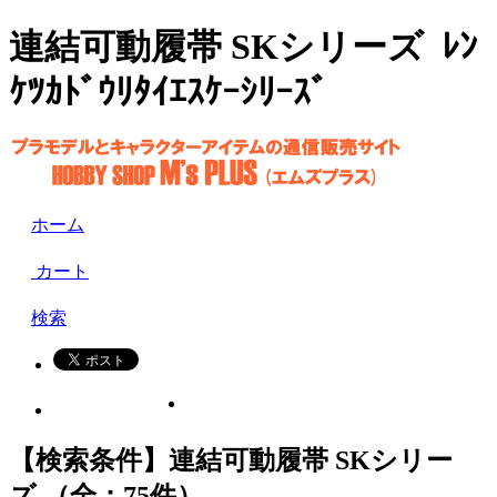
連結可動履帯 SKシリーズ ﾚﾝ
ｹﾂｶﾄﾞｳﾘﾀｲｴｽｹｰｼﾘｰｽﾞ
ホーム
カート
検索
【検索条件】連結可動履帯 SKシリー
ズ （全：75件）