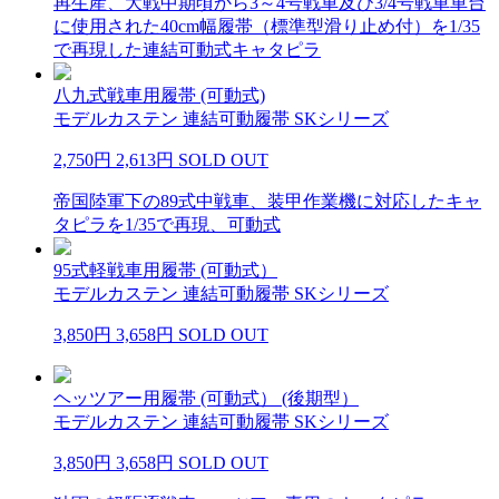
再生産、大戦中期頃から3～4号戦車及び3/4号戦車車台
に使用された40cm幅履帯（標準型滑り止め付）を1/35
で再現した連結可動式キャタピラ
八九式戦車用履帯 (可動式)
モデルカステン 連結可動履帯 SKシリーズ
2,750円
2,613円
SOLD OUT
帝国陸軍下の89式中戦車、装甲作業機に対応したキャ
タピラを1/35で再現、可動式
95式軽戦車用履帯 (可動式）
モデルカステン 連結可動履帯 SKシリーズ
3,850円
3,658円
SOLD OUT
ヘッツアー用履帯 (可動式） (後期型）
モデルカステン 連結可動履帯 SKシリーズ
3,850円
3,658円
SOLD OUT