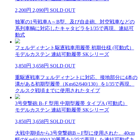
2,200円
2,090円
SOLD OUT
独軍の1号戦車A～B型、及び自走砲、対空戦車などの
系列車輌に対応したキャタピラを1/35で再現、連結可
動式
フェルディナント駆逐戦車用履帯 初期仕様 (可動式）
モデルカステン 連結可動履帯 SKシリーズ
3,850円
3,658円
SOLD OUT
重駆逐戦車フェルディナントに対応、接地部分に4本の
溝がある初期型履帯（Kgs62/640/130）を1/35で再現、
クルスク戦頃までに使用されたタイプ
3号突撃砲 B-Ｆ型用 中期型履帯 タイプA (可動式）
モデルカステン 連結可動履帯 SKシリーズ
3,850円
3,658円
SOLD OUT
大戦中期頃から3号突撃砲B～F型に使用された、40cm
幅のKgs61/400/120履帯を1/35で再現した連結可動式キ