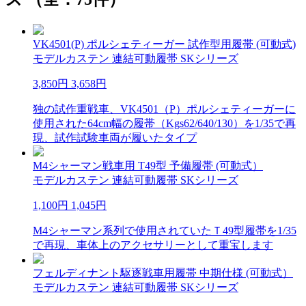
VK4501(P) ポルシェティーガー 試作型用履帯 (可動式)
モデルカステン 連結可動履帯 SKシリーズ
3,850円
3,658円
独の試作重戦車、VK4501（P）ポルシェティーガーに
使用された64cm幅の履帯（Kgs62/640/130）を1/35で再
現、試作試験車両が履いたタイプ
M4シャーマン戦車用 T49型 予備履帯 (可動式）
モデルカステン 連結可動履帯 SKシリーズ
1,100円
1,045円
M4シャーマン系列で使用されていたＴ49型履帯を1/35
で再現、車体上のアクセサリーとして重宝します
フェルディナント駆逐戦車用履帯 中期仕様 (可動式）
モデルカステン 連結可動履帯 SKシリーズ