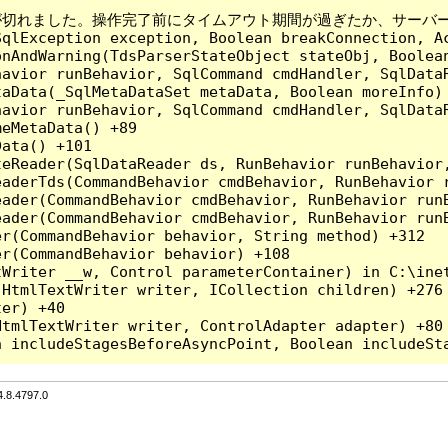
アウトの期限が切れました。操作完了前にタイムアウト期間が過ぎたか、サーバ
qlException exception, Boolean breakConnection, Ac
nAndWarning(TdsParserStateObject stateObj, Boolean
havior runBehavior, SqlCommand cmdHandler, SqlData
aData(_SqlMetaDataSet metaData, Boolean moreInfo) 
havior runBehavior, SqlCommand cmdHandler, SqlData
eMetaData() +89

ata() +101

teReader(SqlDataReader ds, RunBehavior runBehavior
eaderTds(CommandBehavior cmdBehavior, RunBehavior 
eader(CommandBehavior cmdBehavior, RunBehavior run
ader(CommandBehavior cmdBehavior, RunBehavior runB
r(CommandBehavior behavior, String method) +312

r(CommandBehavior behavior) +108

Writer __w, Control parameterContainer) in C:\inet
HtmlTextWriter writer, ICollection children) +276

er) +40

tmlTextWriter writer, ControlAdapter adapter) +80

8.4797.0