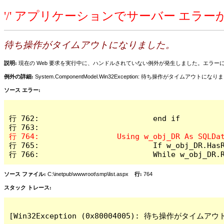
'/' アプリケーションでサーバー エラ
待ち操作がタイムアウトになりました。
説明:
現在の Web 要求を実行中に、ハンドルされていない例外が発生しました。エラ
例外の詳細:
System.ComponentModel.Win32Exception: 待ち操作がタイムアウトにな
ソース エラー:
行 762:				end if	

行 765:				If w_obj_DR.HasRows = true then	

行 766:				While w_obj_
ソース ファイル:
C:\inetpub\wwwroot\smp\list.aspx
行:
764
スタック トレース:
[Win32Exception (0x80004005): 待ち操作がタイムア