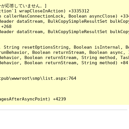
ーが応答していません。]

tion`1 wrapCloseInAction) +3335312

 callerHasConnectionLock, Boolean asyncClose) +334
Reader dataStream, BulkCopySimpleResultSet bulkCop
+268

Reader dataStream, BulkCopySimpleResultSet bulkCop
, String resetOptionsString, Boolean isInternal, B
runBehavior, Boolean returnStream, Boolean async, 
Behavior, Boolean returnStream, String method, Tas
ehavior, Boolean returnStream, String method) +84

pub\wwwroot\smp\list.aspx:764
