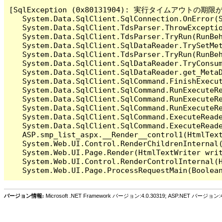
[SqlException (0x80131904): 実行タイム
   System.Data.SqlClient.SqlConnection.OnError(S
   System.Data.SqlClient.TdsParser.ThrowExceptio
   System.Data.SqlClient.TdsParser.TryRun(RunBe
   System.Data.SqlClient.SqlDataReader.TrySetMet
   System.Data.SqlClient.TdsParser.TryRun(RunBe
   System.Data.SqlClient.SqlDataReader.TryConsum
   System.Data.SqlClient.SqlDataReader.get_MetaD
   System.Data.SqlClient.SqlCommand.FinishExecu
   System.Data.SqlClient.SqlCommand.RunExecuteR
   System.Data.SqlClient.SqlCommand.RunExecuteR
   System.Data.SqlClient.SqlCommand.RunExecuteRe
   System.Data.SqlClient.SqlCommand.ExecuteReade
   System.Data.SqlClient.SqlCommand.ExecuteReade
   ASP.smp_list_aspx.__Render__control1(HtmlText
   System.Web.UI.Control.RenderChildrenInternal(
   System.Web.UI.Page.Render(HtmlTextWriter writ
   System.Web.UI.Control.RenderControlInternal(H
バージョン情報:
Microsoft .NET Framework バージョン:4.0.30319; ASP.NET バージョン:4.