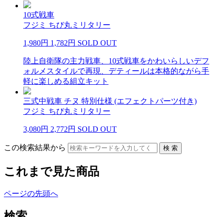
10式戦車
フジミ ちび丸ミリタリー
1,980円
1,782円
SOLD OUT
陸上自衛隊の主力戦車、10式戦車をかわいらしいデフ
ォルメスタイルで再現、デティールは本格的ながら手
軽に楽しめる組立キット
三式中戦車 チヌ 特別仕様 (エフェクトパーツ付き)
フジミ ちび丸ミリタリー
3,080円
2,772円
SOLD OUT
この検索結果から
これまで見た商品
ページの先頭へ
検索