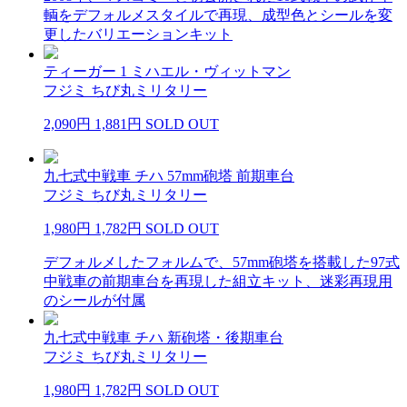
輌をデフォルメスタイルで再現、成型色とシールを変
更したバリエーションキット
ティーガー 1 ミハエル・ヴィットマン
フジミ ちび丸ミリタリー
2,090円
1,881円
SOLD OUT
九七式中戦車 チハ 57mm砲塔 前期車台
フジミ ちび丸ミリタリー
1,980円
1,782円
SOLD OUT
デフォルメしたフォルムで、57mm砲塔を搭載した97式
中戦車の前期車台を再現した組立キット、迷彩再現用
のシールが付属
九七式中戦車 チハ 新砲塔・後期車台
フジミ ちび丸ミリタリー
1,980円
1,782円
SOLD OUT