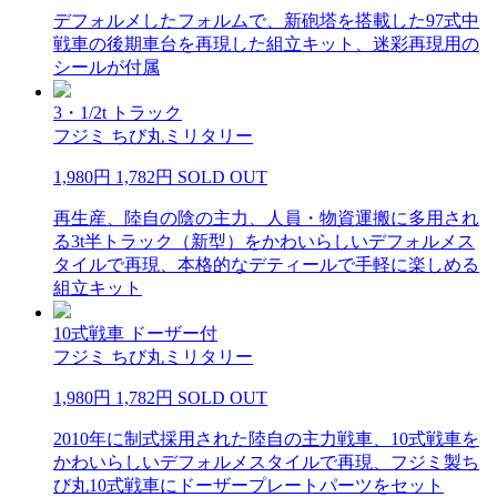
デフォルメしたフォルムで、新砲塔を搭載した97式中
戦車の後期車台を再現した組立キット、迷彩再現用の
シールが付属
3・1/2t トラック
フジミ ちび丸ミリタリー
1,980円
1,782円
SOLD OUT
再生産、陸自の陰の主力、人員・物資運搬に多用され
る3t半トラック（新型）をかわいらしいデフォルメス
タイルで再現、本格的なデティールで手軽に楽しめる
組立キット
10式戦車 ドーザー付
フジミ ちび丸ミリタリー
1,980円
1,782円
SOLD OUT
2010年に制式採用された陸自の主力戦車、10式戦車を
かわいらしいデフォルメスタイルで再現、フジミ製ち
び丸10式戦車にドーザープレートパーツをセット