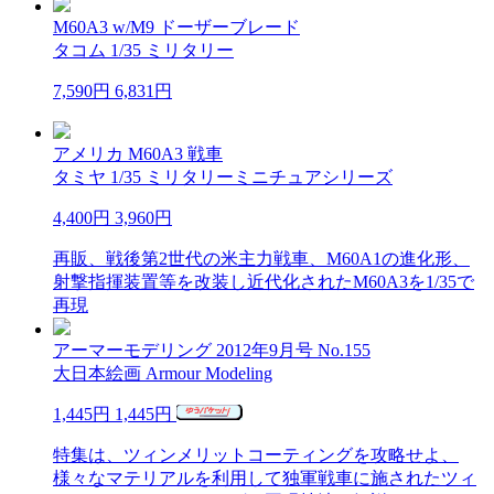
M60A3 w/M9 ドーザーブレード
タコム 1/35 ミリタリー
7,590円
6,831円
アメリカ M60A3 戦車
タミヤ 1/35 ミリタリーミニチュアシリーズ
4,400円
3,960円
再販、戦後第2世代の米主力戦車、M60A1の進化形、
射撃指揮装置等を改装し近代化されたM60A3を1/35で
再現
アーマーモデリング 2012年9月号 No.155
大日本絵画 Armour Modeling
1,445円
1,445円
特集は、ツィンメリットコーティングを攻略せよ、
様々なマテリアルを利用して独軍戦車に施されたツィ