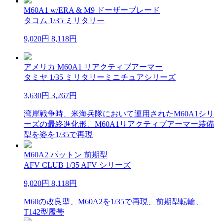
M60A1 w/ERA & M9 ドーザーブレード
タコム 1/35 ミリタリー
9,020円
8,118円
アメリカ M60A1 リアクティブアーマー
タミヤ 1/35 ミリタリーミニチュアシリーズ
3,630円
3,267円
湾岸戦争時、米海兵隊において運用されたM60A1シリ
ーズの最終進化形、M60A1リアクティブアーマー装備
型を姿を1/35で再現
M60A2 パットン 前期型
AFV CLUB 1/35 AFV シリーズ
9,020円
8,118円
M60の改良型、M60A2を1/35で再現、前期型転輪、
T142型履帯