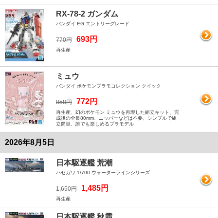
RX-78-2 ガンダム
バンダイ EG エントリーグレード
693円
770円
再生産
ミュウ
バンダイ ポケモンプラモコレクション クイック
772円
858円
再生産、幻のポケモン ミュウを再現した組立キット、完
成後の全長80mm、ニッパーなどは不要、シンプルで組
立簡単、誰でも楽しめるプラモデル
2026年8月5日
日本駆逐艦 荒潮
ハセガワ 1/700 ウォーターラインシリーズ
1,485円
1,650円
再生産
日本駆逐艦 秋霜