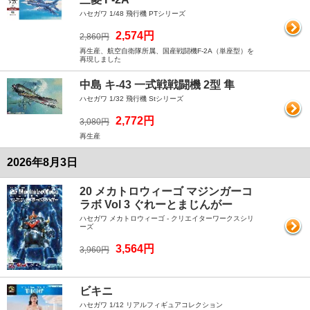
ハセガワ 1/48 飛行機 PTシリーズ
2,574円
2,860円
再生産、航空自衛隊所属、国産戦闘機F-2A（単座型）を
再現しました
中島 キ-43 一式戦戦闘機 2型 隼
ハセガワ 1/32 飛行機 Stシリーズ
2,772円
3,080円
再生産
2026年8月3日
20 メカトロウィーゴ マジンガーコ
ラボ Vol 3 ぐれーとまじんがー
ハセガワ メカトロウィーゴ - クリエイターワークスシリ
ーズ
3,564円
3,960円
ビキニ
ハセガワ 1/12 リアルフィギュアコレクション