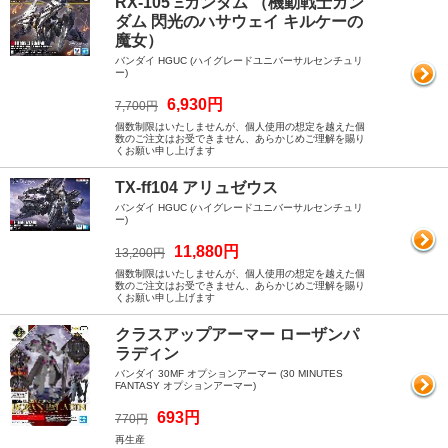
RX-105 Ξガンダム （機動戦士ガン
ダム 閃光のハサウェイ キルケーの
魔女）
バンダイ HGUC (ハイグレードユニバーサルセンチュリ
ー)
6,930円
7,700円
個数制限はいたしませんが、個人使用の想定を越えた個
数のご注文はお受できません、あらかじめご理解を賜り
くお願い申し上げます
TX-ff104 アリュゼウス
バンダイ HGUC (ハイグレードユニバーサルセンチュリ
ー)
11,880円
13,200円
個数制限はいたしませんが、個人使用の想定を越えた個
数のご注文はお受できません、あらかじめご理解を賜り
くお願い申し上げます
クラスアップアーマー ローザンパ
ラディン
バンダイ 30MF オプションアーマー (30 MINUTES
FANTASY オプションアーマー)
693円
770円
再生産