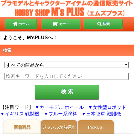
ホーム
カート
検索
ようこそ、M'sPLUSへ！
検索
【注目ワード】
カーモデル ホイール
女性型ロボット
イギリス 戦闘機
ブルー系塗料
日本陸軍 戦闘機
新着商品
ジャンルから探す
PickUp!