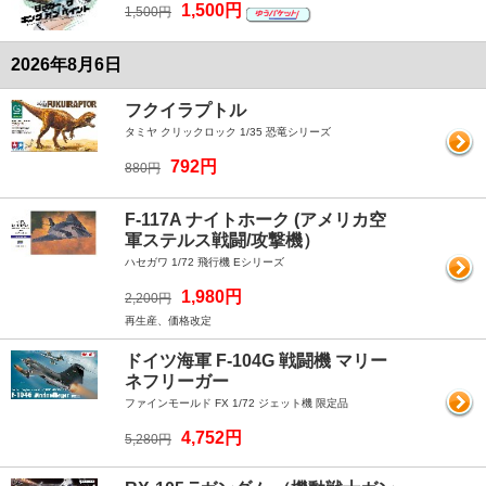
1,500円
1,500円
2026年8月6日
フクイラプトル
タミヤ クリックロック 1/35 恐竜シリーズ
792円
880円
F-117A ナイトホーク (アメリカ空
軍ステルス戦闘/攻撃機）
ハセガワ 1/72 飛行機 Eシリーズ
1,980円
2,200円
再生産、価格改定
ドイツ海軍 F-104G 戦闘機 マリー
ネフリーガー
ファインモールド FX 1/72 ジェット機 限定品
4,752円
5,280円