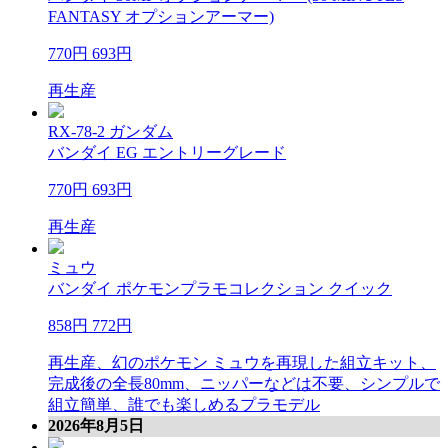
FANTASY オプションアーマー)
770円
693円
再生産
RX-78-2 ガンダム
バンダイ EG エントリーグレード
770円
693円
再生産
ミュウ
バンダイ ポケモンプラモコレクション クイック
858円
772円
再生産、幻のポケモン ミュウを再現した組立キット、
完成後の全長80mm、ニッパーなどは不要、シンプルで
組立簡単、誰でも楽しめるプラモデル
2026年8月5日