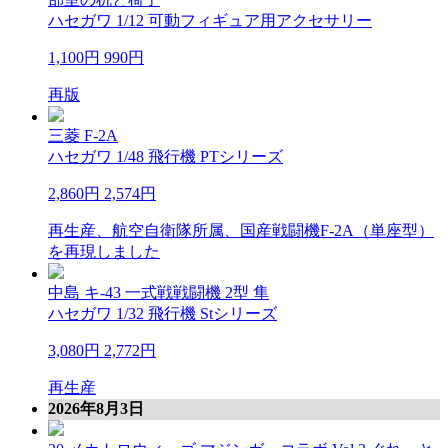
ハセガワ 1/12 可動フィギュア用アクセサリー
1,100円
990円
再版
三菱 F-2A
ハセガワ 1/48 飛行機 PTシリーズ
2,860円
2,574円
再生産、航空自衛隊所属、国産戦闘機F-2A（単座型）
を再現しました
中島 キ-43 一式戦戦闘機 2型 隼
ハセガワ 1/32 飛行機 Stシリーズ
3,080円
2,772円
再生産
2026年8月3日