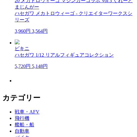
20 メカトロウィーゴ マジンガーコラボ Vol 3 ぐれーと
まじんがー
ハセガワ メカトロウィーゴ - クリエイターワークスシ
リーズ
3,960円
3,564円
ビキニ
ハセガワ 1/12 リアルフィギュアコレクション
5,720円
5,148円
もっと見る▼
カテゴリー
戦車・AFV
飛行機
艦船・船
自動車