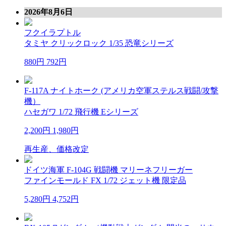
2026年8月6日
フクイラプトル
タミヤ クリックロック 1/35 恐竜シリーズ
880円
792円
F-117A ナイトホーク (アメリカ空軍ステルス戦闘/攻撃
機）
ハセガワ 1/72 飛行機 Eシリーズ
2,200円
1,980円
再生産、価格改定
ドイツ海軍 F-104G 戦闘機 マリーネフリーガー
ファインモールド FX 1/72 ジェット機 限定品
5,280円
4,752円