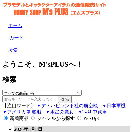
ホーム
カート
検索
ようこそ、M'sPLUSへ！
検索
【注目ワード】
デ・ハビラント社の航空機
日本軍機
アメリカ軍 艦船
水星の魔女
T-34 中戦車
新着商品
ジャンルから探す
PickUp!
2026年8月8日