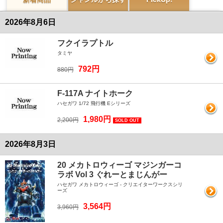
2026年8月6日
フクイラプトル
タミヤ
792円
880円
F-117A ナイトホーク
ハセガワ 1/72 飛行機 Eシリーズ
1,980円
2,200円
SOLD OUT
2026年8月3日
20 メカトロウィーゴ マジンガーコ
ラボ Vol 3 ぐれーとまじんがー
ハセガワ メカトロウィーゴ - クリエイターワークスシリ
ーズ
3,564円
3,960円