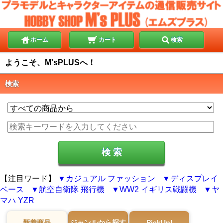
ホーム
カート
検索
ようこそ、M'sPLUSへ！
検索
【注目ワード】
カジュアル ファッション
ディスプレイ
ベース
航空自衛隊 飛行機
WW2 イギリス戦闘機
ヤ
マハ YZR
新着商品
ジャンルから探す
PickUp!