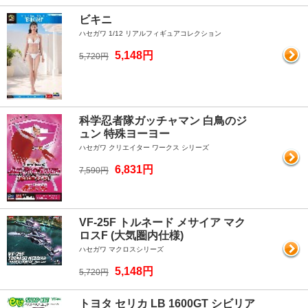
ビキニ
ハセガワ 1/12 リアルフィギュアコレクション
5,148円
5,720円
科学忍者隊ガッチャマン 白鳥のジ
ュン 特殊ヨーヨー
ハセガワ クリエイター ワークス シリーズ
6,831円
7,590円
VF-25F トルネード メサイア マク
ロスF (大気圏内仕様)
ハセガワ マクロスシリーズ
5,148円
5,720円
トヨタ セリカ LB 1600GT シビリア