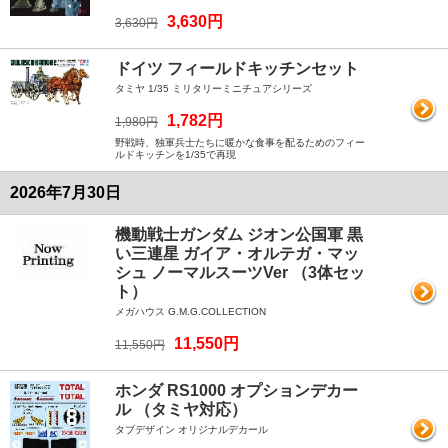
3,630円
3,630円
ドイツ フィールドキッチンセット
タミヤ 1/35 ミリタリーミニチュアシリーズ
1,782円
1,980円
野戦時、独軍兵士たちに暖かな食事を配るためのフィー
ルドキッチンを1/35で再現
2026年7月30日
機動戦士ガンダム ジオン公国軍 黒
い三連星 ガイア・オルテガ・マッ
シュ ノーマルスーツVer （3体セッ
ト）
メガハウス G.M.G.COLLECTION
11,550円
11,550円
ホンダ RS1000 オプションデカー
ル （タミヤ対応）
タブデザイン オリジナルデカール