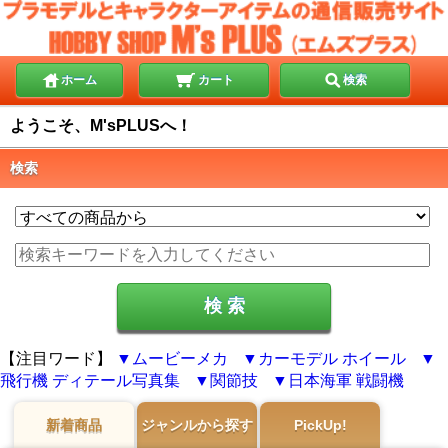
ホーム
カート
検索
ようこそ、M'sPLUSへ！
検索
【注目ワード】
ムービーメカ
カーモデル ホイール
飛行機 ディテール写真集
関節技
日本海軍 戦闘機
新着商品
ジャンルから探す
PickUp!