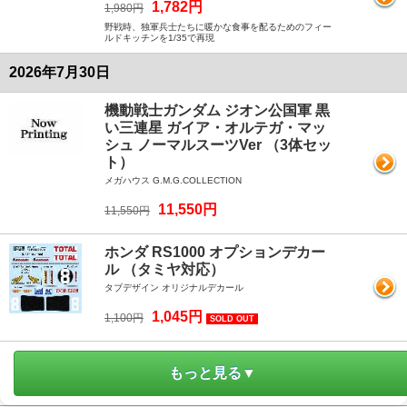
1,782円
1,980円
野戦時、独軍兵士たちに暖かな食事を配るためのフィー
ルドキッチンを1/35で再現
2026年7月30日
機動戦士ガンダム ジオン公国軍 黒
い三連星 ガイア・オルテガ・マッ
シュ ノーマルスーツVer （3体セッ
ト）
メガハウス G.M.G.COLLECTION
11,550円
11,550円
ホンダ RS1000 オプションデカー
ル （タミヤ対応）
タブデザイン オリジナルデカール
1,045円
1,100円
SOLD OUT
もっと見る▼