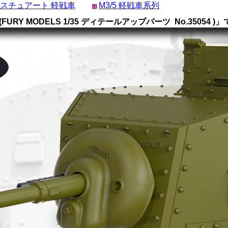
3 スチュアート 軽戦車
M3/5 軽戦車系列
RY MODELS 1/35 ディテールアップパーツ No.35054 )」