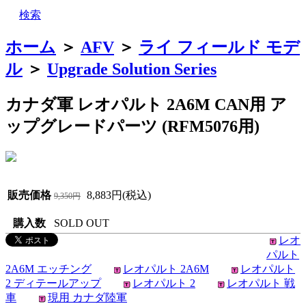
検索
ホーム
＞
AFV
＞
ライ フィールド モデ
ル
＞
Upgrade Solution Series
カナダ軍 レオパルト 2A6M CAN用 ア
ップグレードパーツ (RFM5076用)
販売価格
8,883円(税込)
9,350円
購入数
SOLD OUT
レオ
パルト
2A6M エッチング
レオパルト 2A6M
レオパルト
2 ディテールアップ
レオパルト 2
レオパルト 戦
車
現用 カナダ陸軍