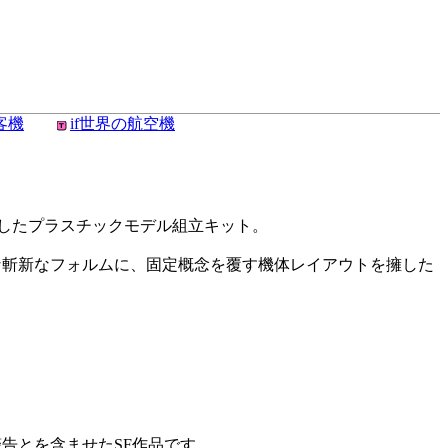
客機
if世界の航空機
現したプラスチックモデル組立キット。
な斬新なフォルムに、固定概念を覆す機体レイアウトを擁した
告とを含ませたSF作品です。