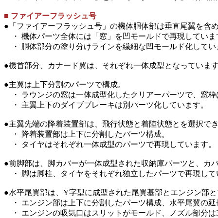
■ ファイアーフラッシュ号
●「ファイアーフラッシュ号」の機体胴体部は垂直尾翼を含
・ 機体パーツ全体には「窓」を凹モールドで再現していま
・ 胴体部分の塗り分けラインを繊細な凹モールド化してい
●機首部分、カナード翼は、それぞれ一体成型となっていま
●主翼は上下分割のパーツで構成。
・ ラウンジの窓は一体成型化したクリアーパーツで、窓枠
・ 主翼上下のダイブブレーキは別パーツ化しています。
●主翼先端の降着装置部は、飛行状態と着陸状態とを選択で
・ 降着装置部は上下に分割したパーツ構成。
・ タイヤはそれぞれ一体成型のパーツで再現しています。
●前脚部は、脚カバーが一体成型された収納庫パーツと、カ
・ 脚は脚柱、タイヤをそれぞれ独立したパーツで再現して
●水平尾翼部は、Y字型に成型された尾翼基部とエンジン部
・ エンジン部は上下に分割したパーツ構成、水平尾翼の延
・ エンジンの吸気口はスリットがモールド、ノズル部分は