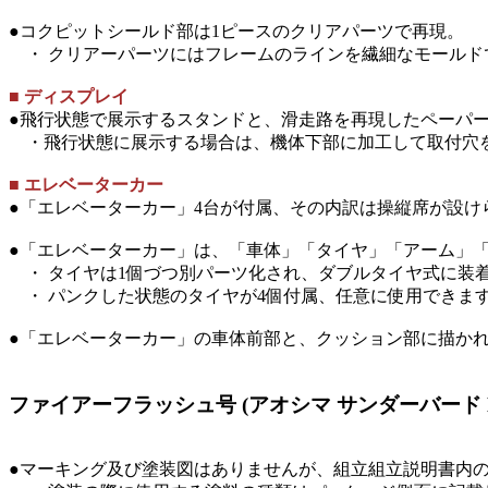
●コクピットシールド部は1ピースのクリアパーツで再現。
・ クリアーパーツにはフレームのラインを繊細なモールド
■ ディスプレイ
●飛行状態で展示するスタンドと、滑走路を再現したペーパ
・飛行状態に展示する場合は、機体下部に加工して取付穴
■ エレベーターカー
●「エレベーターカー」4台が付属、その内訳は操縦席が設け
●「エレベーターカー」は、「車体」「タイヤ」「アーム」
・ タイヤは1個づつ別パーツ化され、ダブルタイヤ式に装
・ パンクした状態のタイヤが4個付属、任意に使用できま
●「エレベーターカー」の車体前部と、クッション部に描か
ファイアーフラッシュ号 (アオシマ サンダーバード N
●マーキング及び塗装図はありませんが、組立組立説明書内