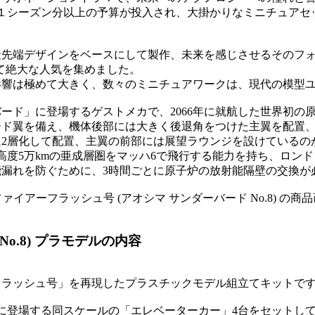
マ１シーズン分以上の予算が投入され、大掛かりなミニチュアセ
最先端デザインをベースにして製作、未来を感じさせるそのフ
て絶大な人気を集めました。
影響は極めて大きく、数々のミニチュアワークは、現代の模型
ード」に登場するゲストメカで、2066年に就航した世界初の原
ード翼を備え、機体後部には大きく後退角をつけた主翼を配置、
に2層化して配置、主翼の前部には展望ラウンジを設けているの
高度5万kmの亜成層圏をマッハ6で飛行する能力を持ち、ロン
能漏れを防ぐために、3時間ごとに原子炉の放射能隔壁の交換が
o.8) プラモデルの内容
フラッシュ号」を再現したプラスチックモデル組立てキットで
に登場する同スケールの「エレベーターカー」4台をセットし