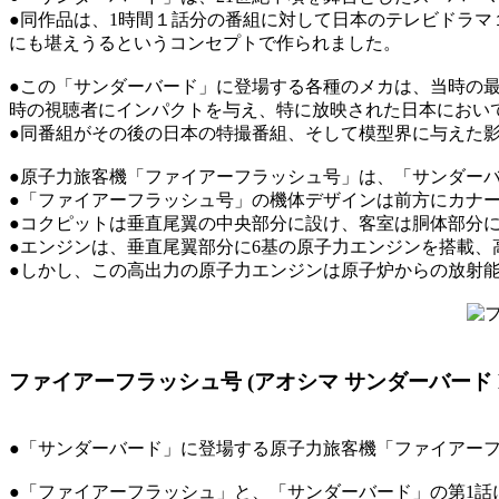
●同作品は、1時間１話分の番組に対して日本のテレビドラ
にも堪えうるというコンセプトで作られました。
●この「サンダーバード」に登場する各種のメカは、当時の
時の視聴者にインパクトを与え、特に放映された日本におい
●同番組がその後の日本の特撮番組、そして模型界に与えた
●原子力旅客機「ファイアーフラッシュ号」は、「サンダーバ
●「ファイアーフラッシュ号」の機体デザインは前方にカナ
●コクピットは垂直尾翼の中央部分に設け、客室は胴体部分
●エンジンは、垂直尾翼部分に6基の原子力エンジンを搭載、
●しかし、この高出力の原子力エンジンは原子炉からの放射
ファイアーフラッシュ号 (アオシマ サンダーバード N
●「サンダーバード」に登場する原子力旅客機「ファイアー
●「ファイアーフラッシュ」と、「サンダーバード」の第1話