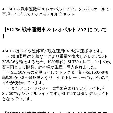
●「SLT56 戦車運搬車 & レオパルト 2A7」を1/72スケールで
再現したプラスチックモデル組立キット
【SLT56 戦車運搬車 & レオパルト 2A7 について
】
●SLT56はドイツ連邦軍が現在運用中の戦車運搬車です。
・ 増加装甲の装着などにより重量の増大したレオパルト
2A5/A6を輸送するため、1980年代にSLT50エレファントの代
替車両として開発、計49輌が生産・導入されました。
・ SLT50からの変更点としてトラクター部がSLT50の8×8
輪駆動から8×6輪駆動となり、セミトレーラーには小径のタ
イヤが使われています。
・ またフロントバンパーに埋め込まれているライトが
SLT50ではシングルライトですがSLT56ではタンデムライト
となっています。