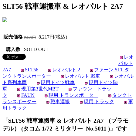
SLT56 戦車運搬車 & レオパルト 2A7
販売価格
8,217円(税込)
9,130円
購入数
SOLD OUT
レオ
パルト
2A7
SLT56
レオパルト 2
ファーン SLT タ
ンクトランスポーター
レオパルト 戦車
レオパル
ト系列車両
現用ドイツ戦車
現用ドイツ陸
軍
現用第3世代MBT
ファウン トラッ
ク
FAUN
現用 トランスポーター
タンクト
ランスポーター
戦車運搬
現用 トラック
軍
用トラック
「SLT56 戦車運搬車 & レオパルト 2A7 （プラモ
デル） (タコム 1/72 ミリタリー No.5011 )」です