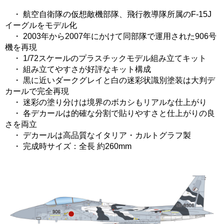
・ 航空自衛隊の仮想敵機部隊、飛行教導隊所属のF-15J
イーグルをモデル化
・ 2003年から2007年にかけて同部隊で運用された906号
機を再現
・ 1/72スケールのプラスチックモデル組み立てキット
・ 組み立てやすさが好評なキット構成
・ 黒に近いダークグレイと白の迷彩状識別塗装は大判デ
カールで完全再現
・ 迷彩の塗り分けは境界のボカシもリアルな仕上がり
・ 各デカールは的確な分割で貼りやすさと仕上がりの良
さを両立
・ デカールは高品質なイタリア・カルトグラフ製
・ 完成時サイズ：全長 約260mm