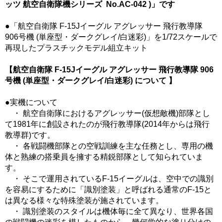
ッツ 航空自衛隊機シリーズ No.AC-042 )」です
●「航空自衛隊 F-15Jイーグル アグレッサー 飛行教導隊
906号機 (単座型・ダークグレイ/白迷彩)」を1/72スケールで
再現したプラスチックモデル組立キット
【航空自衛隊 F-15Jイーグル アグレッサー 飛行教導隊 906
号機 (単座型・ダークグレイ/白迷彩) について 】
●実機について
・ 航空自衛隊におけるアグレッサー(仮想敵機)部隊とし
て1981年に創設されたのが飛行教導隊(2014年からは飛行
教導群)です。
・ 各戦闘機部隊との空戦訓練を主な任務とし、専用の機
体と熟練の搭乗員を擁する精鋭部隊として知られていま
す。
・ そこで運用されているF-15イーグルは、空中での識別
を容易にするために「識別塗装」と呼ばれる通常のF-15と
は異なる様々な特殊塗装が施されています。
・ 識別塗装のスタイルは機体毎に全て異なり、世界各国