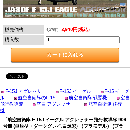
販売価格
3,940円(税込)
4,378円
購入数
F-15J アグレッサー
F-15J イーグル
F-15 イーグ
ル
航空自衛隊のF-15
航空自衛隊 戦闘機
空自
飛行教導隊
空自 アグレッサー
航空自衛隊 飛行
機
「航空自衛隊 F-15J イーグル アグレッサー 飛行教導隊 906
号機 (単座型・ダークグレイ/白迷彩) （プラモデル） (プラ