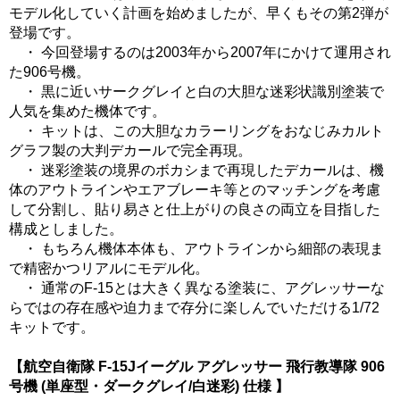
モデル化していく計画を始めましたが、早くもその第2弾が
登場です。
・ 今回登場するのは2003年から2007年にかけて運用され
た906号機。
・ 黒に近いサークグレイと白の大胆な迷彩状識別塗装で
人気を集めた機体です。
・ キットは、この大胆なカラーリングをおなじみカルト
グラフ製の大判デカールで完全再現。
・ 迷彩塗装の境界のボカシまで再現したデカールは、機
体のアウトラインやエアブレーキ等とのマッチングを考慮
して分割し、貼り易さと仕上がりの良さの両立を目指した
構成としました。
・ もちろん機体本体も、アウトラインから細部の表現ま
で精密かつリアルにモデル化。
・ 通常のF-15とは大きく異なる塗装に、アグレッサーな
らではの存在感や迫力まで存分に楽しんでいただける1/72
キットです。
【航空自衛隊 F-15Jイーグル アグレッサー 飛行教導隊 906
号機 (単座型・ダークグレイ/白迷彩) 仕様 】