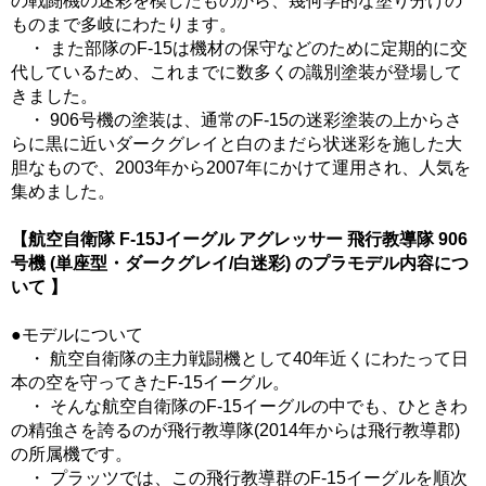
の戦闘機の迷彩を模したものから、幾何学的な塗り分けの
ものまで多岐にわたります。
・ また部隊のF-15は機材の保守などのために定期的に交
代しているため、これまでに数多くの識別塗装が登場して
きました。
・ 906号機の塗装は、通常のF-15の迷彩塗装の上からさ
らに黒に近いダークグレイと白のまだら状迷彩を施した大
胆なもので、2003年から2007年にかけて運用され、人気を
集めました。
【航空自衛隊 F-15Jイーグル アグレッサー 飛行教導隊 906
号機 (単座型・ダークグレイ/白迷彩) のプラモデル内容につ
いて 】
●モデルについて
・ 航空自衛隊の主力戦闘機として40年近くにわたって日
本の空を守ってきたF-15イーグル。
・ そんな航空自衛隊のF-15イーグルの中でも、ひときわ
の精強さを誇るのが飛行教導隊(2014年からは飛行教導郡)
の所属機です。
・ プラッツでは、この飛行教導群のF-15イーグルを順次