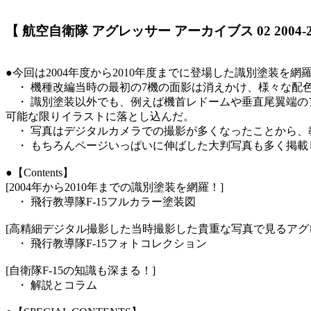
【 航空自衛隊 アグレッサー アーカイブス 02 2004-
●今回は2004年度から2010年度までに登場した識別塗装を網
・ 機種改編当時の最初の7機の面影は消えかけ、様々な配
・ 識別塗装以外でも、例えば機首レドームや垂直尾翼端のア
可能な限りイラストに落とし込んだ。
・ 写真はデジタルカメラでの撮影が多くなったことから、
・ もちろんページいっぱいに伸ばした大判写真も多く掲載
●【Contents】
[2004年から2010年までの識別塗装を網羅！]
・ 飛行教導隊F-15フルカラー塗装図
[高精細デジタル撮影した当時撮影した貴重な写真で見るアグ
・ 飛行教導隊F-15フォトコレクション
[自衛隊F-15の知識も深まる！]
・ 解説とコラム