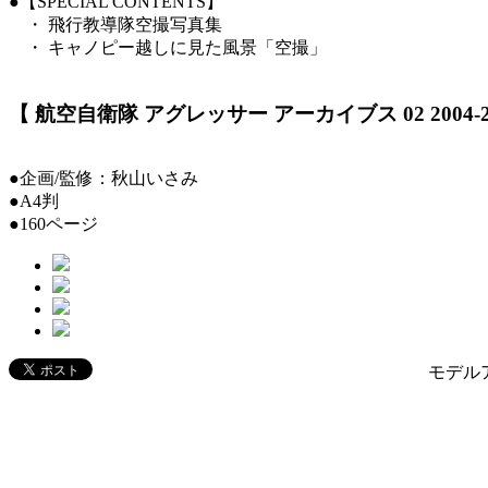
●【SPECIAL CONTENTS】
・ 飛行教導隊空撮写真集
・ キャノピー越しに見た風景「空撮」
【 航空自衛隊 アグレッサー アーカイブス 02 2004-
●企画/監修：秋山いさみ
●A4判
●160ページ
モデルア