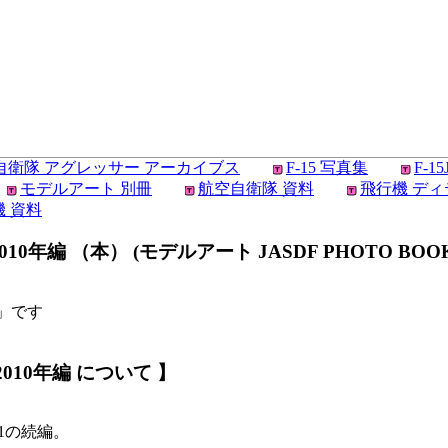
自衛隊 アグレッサー アーカイブス
F-15 写真集
F-1
モデルアート 別冊
航空自衛隊 資料
飛行機 デ
 資料
年編 （本） (モデルアート JASDF PHOTO BOOK N
編」です
2010年編 について 】
01の続編。