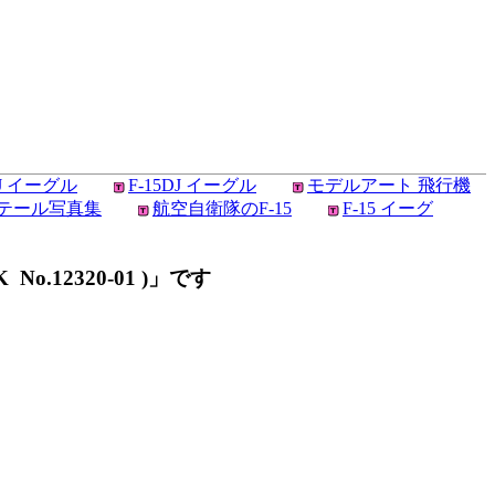
5J イーグル
F-15DJ イーグル
モデルアート 飛行機
ィテール写真集
航空自衛隊のF-15
F-15 イーグ
o.12320-01 )」です