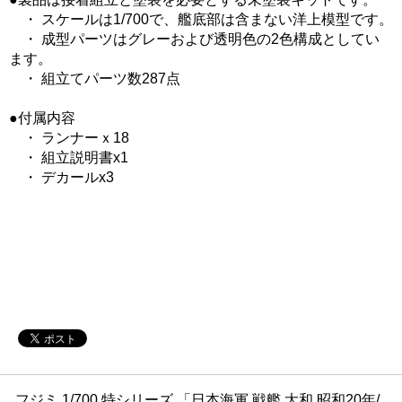
・ スケールは1/700で、艦底部は含まない洋上模型です。
・ 成型パーツはグレーおよび透明色の2色構成としてい
ます。
・ 組立てパーツ数287点
●付属内容
・ ランナーｘ18
・ 組立説明書x1
・ デカールx3
フジミ 1/700 特シリーズ 「日本海軍 戦艦 大和 昭和20年/