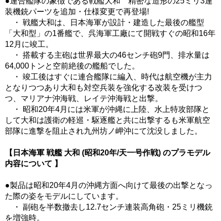
●連合艦隊の象徴である戦艦大和 精密な造形の25ミリ3連
装機銃パーツを追加・仕様変更で再登場!
・ 戦艦大和は、日本海軍が設計・建造した最後の艦型
「大和型」の1番艦で、呉海軍工廠にて開戦すぐの昭和16年
12月に竣工。
・ 搭載する主砲は世界最大の46センチ砲9門、排水量は
64,000トンと空前絶後の艦船でした。
・ 竣工後はすぐに連合艦隊に編入、時代は航空機が主力
となりつつあり大和も対空兵装を強化する改装を受けつ
つ、マリアナ沖海戦、レイテ沖海戦と出撃。
・ 昭和20年4月には米軍が沖縄に上陸、水上特攻部隊と
して大和は護衛の軽巡・駆逐艦と共に出撃するも米軍航空
部隊に進撃を阻止され九州坊ノ岬沖にて沈没しました。
【日本海軍 戦艦 大和 (昭和20年/天一号作戦) のプラモデル
内容について 】
●製品は昭和20年4月の沖縄方面へ向けて最後の出撃となっ
た際の姿をモデルにしています。
・ 副砲を半数撤去し12.7センチ連装高角砲・25ミリ機銃
を増強時。