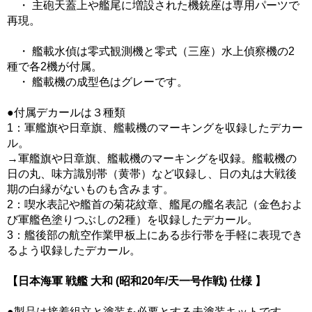
・ 主砲天蓋上や艦尾に増設された機銃座は専用パーツで
再現。
・ 艦載水偵は零式観測機と零式（三座）水上偵察機の2
種で各2機が付属。
・ 艦載機の成型色はグレーです。
●付属デカールは３種類
1：軍艦旗や日章旗、艦載機のマーキングを収録したデカー
ル。
→軍艦旗や日章旗、艦載機のマーキングを収録。艦載機の
日の丸、味方識別帯（黄帯）など収録し、日の丸は大戦後
期の白縁がないものも含みます。
2：喫水表記や艦首の菊花紋章、艦尾の艦名表記（金色およ
び軍艦色塗りつぶしの2種）を収録したデカール。
3：艦後部の航空作業甲板上にある歩行帯を手軽に表現でき
るよう収録したデカール。
【日本海軍 戦艦 大和 (昭和20年/天一号作戦) 仕様 】
●製品は接着組立と塗装を必要とする未塗装キットです。