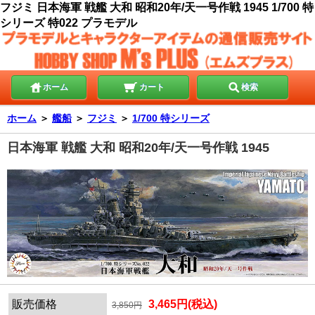
フジミ 日本海軍 戦艦 大和 昭和20年/天一号作戦 1945 1/700 特
シリーズ 特022 プラモデル
ホーム
カート
検索
ホーム
＞
艦船
＞
フジミ
＞
1/700 特シリーズ
日本海軍 戦艦 大和 昭和20年/天一号作戦 1945
販売価格
3,465円(税込)
3,850円