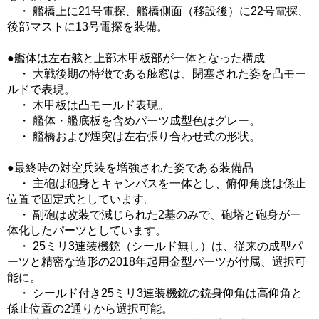
・ 艦橋上に21号電探、艦橋側面（移設後）に22号電探、
後部マストに13号電探を装備。
●艦体は左右舷と上部木甲板部が一体となった構成
・ 大戦後期の特徴である舷窓は、閉塞された姿を凸モー
ルドで表現。
・ 木甲板は凸モールド表現。
・ 艦体・艦底板を含めパーツ成型色はグレー。
・ 艦橋および煙突は左右張り合わせ式の形状。
●最終時の対空兵装を増強された姿である装備品
・ 主砲は砲身とキャンバスを一体とし、俯仰角度は係止
位置で固定式としています。
・ 副砲は改装で減じられた2基のみで、砲塔と砲身が一
体化したパーツとしています。
・ 25ミリ3連装機銃（シールド無し）は、従来の成型パ
ーツと精密な造形の2018年起用金型パーツが付属、選択可
能に。
・ シールド付き25ミリ3連装機銃の銃身仰角は高仰角と
係止位置の2通りから選択可能。