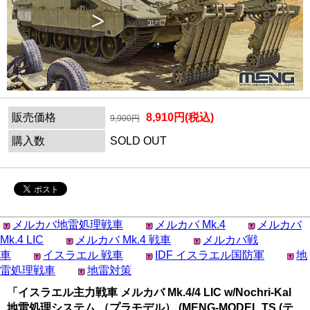
販売価格
8,910円(税込)
9,900円
購入数
SOLD OUT
メルカバ地雷処理戦車
メルカバ Mk.4
メルカバ
Mk.4 LIC
メルカバ Mk.4 戦車
メルカバ戦
車
イスラエル 戦車
IDF イスラエル国防軍
地
雷処理戦車
地雷対策
「イスラエル主力戦車 メルカバ Mk.4/4 LIC w/Nochri-Kal
地雷処理システム （プラモデル） (MENG-MODEL TS (テ