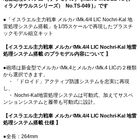
ィラノサウルスシリーズ） No.TS-049 )」です
●「イスラエル主力戦車 メルカバMk.4/4 LIC Nochri-Kal 地
雷処理システム搭載」を1/35スケールで再現したプラスチ
ックモデル組立キット
【イスラエル主力戦車 メルカバMk.4/4 LIC Nochri-Kal 地雷
処理システム搭載 のプラモデル内容について 】
●砲塔は新金型でメルカバMk.4とメルカバMk.4 LICの２種類
から選択できます。
・ 「ドロイド」アクティブ防護システムを忠実に再現
し、
・ Nochri-Kaⅼ地雷処理システムは可動式、加えてサスペ
ンションシステムと履帯も可動式に設計。
【イスラエル主力戦車 メルカバMk.4/4 LIC Nochri-Kal 地雷
処理システム搭載 仕様 】
●全長：264mm