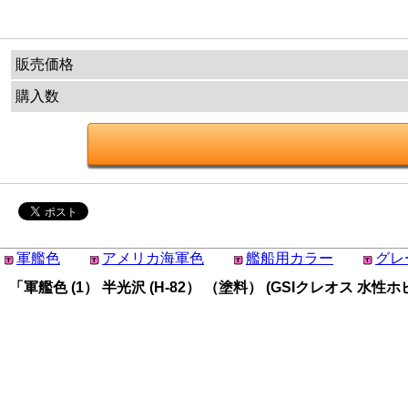
販売価格
購入数
軍艦色
アメリカ海軍色
艦船用カラー
グレ
「軍艦色 (1） 半光沢 (H-82） （塗料） (GSIクレオス 水性ホビ