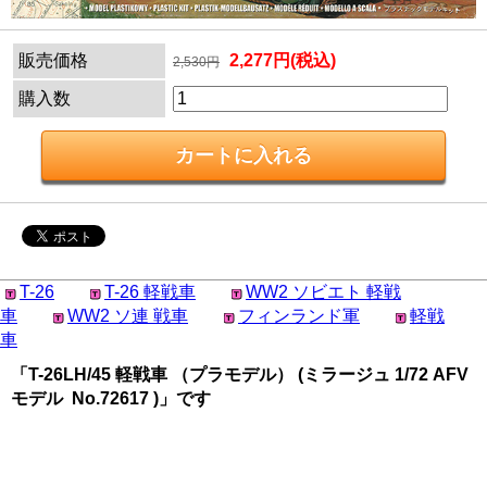
販売価格
2,277円(税込)
2,530円
購入数
T-26
T-26 軽戦車
WW2 ソビエト 軽戦
車
WW2 ソ連 戦車
フィンランド軍
軽戦
車
「T-26LH/45 軽戦車 （プラモデル） (ミラージュ 1/72 AFV
モデル No.72617 )」です