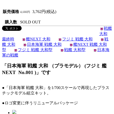
販売価格
3,762円(税込)
4,180円
購入数
SOLD OUT
戦艦
大和
最終時
艦NEXT 大和
フジミ 戦艦 大和
戦
艦 大和
日本海軍 戦艦 大和
艦NEXT 戦艦 大和
型
フジミ 戦艦 大和型
戦艦 大和型
日本海
軍の戦艦
「日本海軍 戦艦 大和 （プラモデル） (フジミ 艦
NEXT No.001 )」です
●「日本海軍 戦艦 大和」を1/700スケールで再現したプラス
チックモデル組立キット。
●ロゴ変更に伴うリニューアルパッケージ