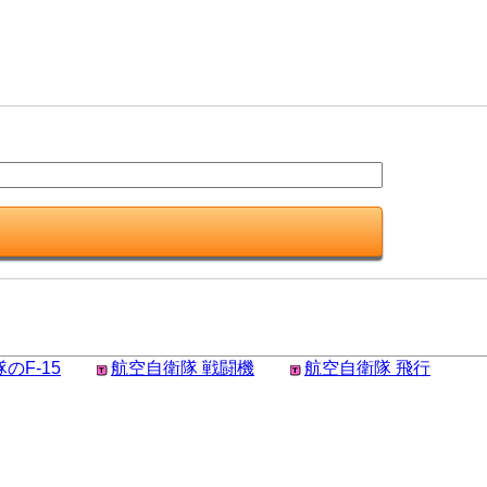
のF-15
航空自衛隊 戦闘機
航空自衛隊 飛行