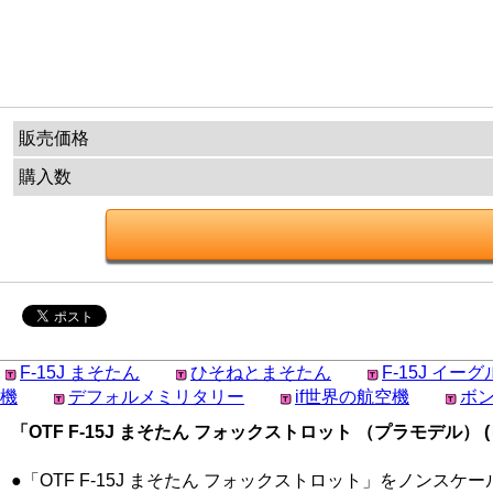
販売価格
購入数
F-15J まそたん
ひそねとまそたん
F-15J イーグ
機
デフォルメミリタリー
if世界の航空機
ボ
「OTF F-15J まそたん フォックストロット （プラモデル） 
●「OTF F-15J まそたん フォックストロット」をノン