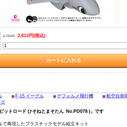
2,613円(税込)
2,750円
ル
F-15 イーグル
デフォルメ飛行機
航空自衛隊
ンズ
(ピットロード ひそねとまそたん No.PD078 )」です
スケールで再現したプラスチックモデル組立キット