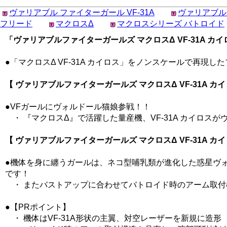
ヴァリアブル ファイターガール VF-31A
ヴァリアブル
フリード
マクロスΔ
マクロスシリーズ バトロイド
「ヴァリアブルファイターガールズ マクロスΔ VF-31A カイロス 
●「マクロスΔ VF-31A カイロス」をノンスケールで再現
【 ヴァリアブルファイターガールズ マクロスΔ VF-31A カイロス
●VFガールにヴォルドール猫娘参戦！！
・ 『マクロスΔ』で活躍した量産機、VF-31A カイロス
【 ヴァリアブルファイターガールズ マクロスΔ VF-31A カイロス
●機体を身に纏うガールは、ネコ型哺乳類が進化した惑星ヴ
です！
・ またバストアップに合わせてバトロイド時のアーム取付
●【PRポイント】
・ 機体はVF-31A形状の主翼、対空レーザーを新規に造形