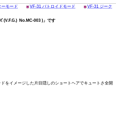
イターモード
VF-31 バトロイドモード
VF-31 ジーク
G.) No.MC-003 )」です
ッドをイメージした片目隠しのショートヘアでキュートさ全開