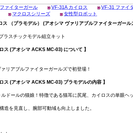
ファイターガール
VF-31A カイロス
VF-31 ファ
マクロスシリーズ
女性型ロボット
（プラモデル） (アオシマ ヴァリアブルファイターガールズ (V.F.
したプラスチックモデル組立キット
 (アオシマ ACKS MC-03) について 】
がヴァリアブルファイターガールズで初登場！
 (アオシマ ACKS MC-03) プラモデルの内容 】
ォルドールの猫娘！特徴である猫耳に尻尾、カイロスの単眼ヘ
構造を見直し、腕部可動域も向上しました。