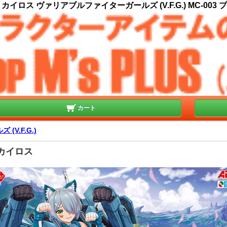
イロス ヴァリアブルファイターガールズ (V.F.G.) MC-003
カート
V.F.G.)
 カイロス