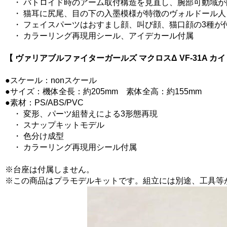
・ バトロイド時のアーム取付構造を見直し、腕部可動域が
・ 猫耳に尻尾、目の下の入墨模様が特徴のヴォルドール人
・ フェイスパーツはおすまし顔、叫び顔、猫口顔の3種が
・ カラーリング再現用シール、アイデカール付属
【 ヴァリアブルファイターガールズ マクロスΔ VF-31A カイロス 
●スケール：nonスケール
●サイズ：機体全長：約205mm 素体全高：約155mm
●素材：PS/ABS/PVC
・ 変形、パーツ組替えによる3形態再現
・ スナップキットモデル
・ 色分け成型
・ カラーリング再現用シール付属
※台座は付属しません。
※この商品はプラモデルキットです。組立には別途、工具等