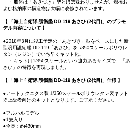
・ 船体は「あきづき」型とほぼ変わりませんが、艦橋お
よび格納庫の構造物は大幅に改修されています。
【 「海上自衛隊 護衛艦 DD-119 あさひ (2代目)」のプラモ
デル内容について 】
●2018年3月に竣工予定の「あきづき」型をベースにした新
型汎用護衛艦 DD-119「あさひ」を1/350スケールポリウレ
タン（レジン）でいち早くキット化。
・ キットは1/350スケールという迫力あるサイズで、「あ
さひ」の特徴を再現しました。
【 「海上自衛隊 護衛艦 DD-119 あさひ (2代目)」仕様 】
●アートテクニクス製 1/350スケールポリウレタン製キット
※上級者向けのキットとなります。ご了承ください。
●フルハルモデル
●1隻入り
●全長：約430mm