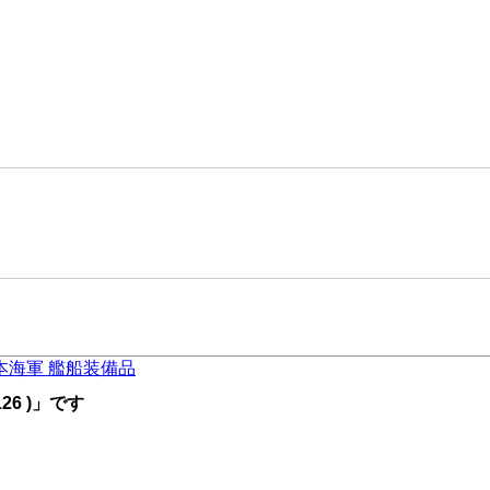
本海軍 艦船装備品
6 )」です