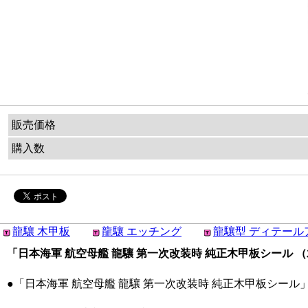
販売価格
購入数
龍驤 木甲板
龍驤 エッチング
龍驤型 ディテール
「日本海軍 航空母艦 龍驤 第一次改装時 純正木甲板シール （木製
●「日本海軍 航空母艦 龍驤 第一次改装時 純正木甲板シール