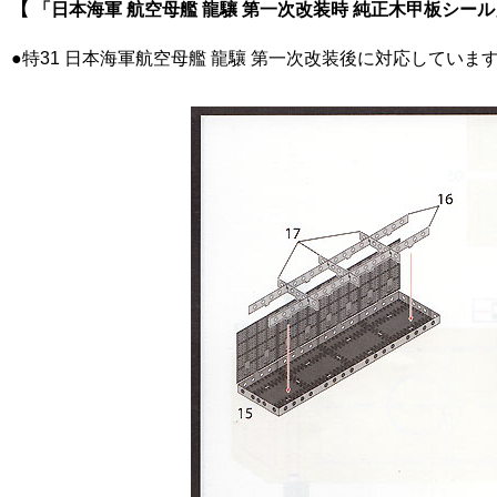
【 「日本海軍 航空母艦 龍驤 第一次改装時 純正木甲板シー
●特31 日本海軍航空母艦 龍驤 第一次改装後に対応していま