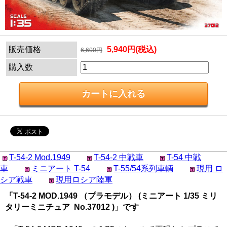
販売価格
5,940円(税込)
6,600円
購入数
T-54-2 Mod.1949
T-54-2 中戦車
T-54 中戦
車
ミニアート T-54
T-55/54系列車輌
現用 ロ
シア戦車
現用ロシア陸軍
「T-54-2 MOD.1949 （プラモデル） (ミニアート 1/35 ミリ
タリーミニチュア No.37012 )」です