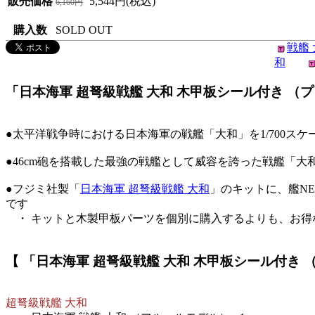
販売価格
5,544円(税込)
6,160円
購入数
SOLD OUT
戦艦 
和
「日本海軍 超弩級戦艦 大和 木甲板シール付き （プラモデ
●太平洋戦争時における日本海軍の戦艦「大和」を1/700ス
●46cm砲を搭載した最強の戦艦として威容を誇った戦艦「
●フジミ社製「
日本海軍 超弩級戦艦 大和
」のキットに、艦N
です
・ キットと木製甲板パーツを個別に購入するよりも、お得
【 「日本海軍 超弩級戦艦 大和 木甲板シール付き （フ
超弩級戦艦 大和