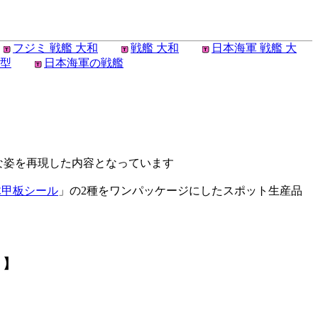
フジミ 戦艦 大和
戦艦 大和
日本海軍 戦艦 大
和型
日本海軍の戦艦
な姿を再現した内容となっています
用木甲板シール
」の2種をワンパッケージにしたスポット生産品
 】