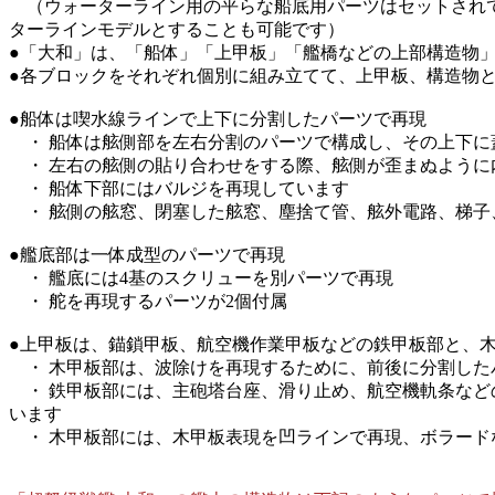
（ウォーターライン用の平らな船底用パーツはセットされて
ターラインモデルとすることも可能です）
●「大和」は、「船体」「上甲板」「艦橋などの上部構造物
●各ブロックをそれぞれ個別に組み立てて、上甲板、構造物
●船体は喫水線ラインで上下に分割したパーツで再現
・ 船体は舷側部を左右分割のパーツで構成し、その上下に
・ 左右の舷側の貼り合わせをする際、舷側が歪まぬように
・ 船体下部にはバルジを再現しています
・ 舷側の舷窓、閉塞した舷窓、塵捨て管、舷外電路、梯子
●艦底部は一体成型のパーツで再現
・ 艦底には4基のスクリューを別パーツで再現
・ 舵を再現するパーツが2個付属
●上甲板は、錨鎖甲板、航空機作業甲板などの鉄甲板部と、
・ 木甲板部は、波除けを再現するために、前後に分割した
・ 鉄甲板部には、主砲塔台座、滑り止め、航空機軌条など
います
・ 木甲板部には、木甲板表現を凹ラインで再現、ボラード