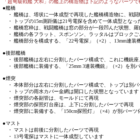
「超弩級戦艦 大和」の艦上の構造物は下記のようなパーツで
●艦橋
・ 艦橋は、塔状に一体成型で再現した艦橋構造物に、戦闘
・ トップの15m測距儀は21号電探を含めて一体成型とな
・ 艦橋窓枠は、戦闘艦橋は窓の部分が一段凹んだ状態、羅
・ 艦橋の各フラット、スポンソン、ラッタルはブロックご
・ 艦橋部分を構成する、「22号電探」（×2）、13mm連装
●後部艦橋
・ 後部艦橋は左右に分割したパーツ構成で、これに機銃座
・ 後部艦橋に装備する、「25mm 3連装機銃」（×2）を別
●煙突
・ 本体部分は左右に分割したパーツ構成で、トップは別パ
・ トップの雨水カバー金網は開口した状態となっています
・ 煙突部の各副管は、モールドにて再現
・ 煙突部の探照灯台座は、上下に分割したパーツで再現
・ 煙突部に装備する、「150cm探照灯」（×4）が別パーツ
●マスト
・ マストは前後に分割したパーツで再現
・ 13号電探はマストに一体成型しています