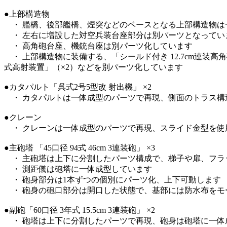
●上部構造物
・ 艦橋、後部艦橋、煙突などのベースとなる上部構造物は
・ 左右に増設した対空兵装台座部分は別パーツとなってい
・ 高角砲台座、機銃台座は別パーツ化しています
・ 上部構造物に装備する、「シールド付き 12.7cm連装高角砲」
式高射装置」（×2）などを別パーツ化しています
●カタパルト「呉式2号5型改 射出機」 ×2
・ カタパルトは一体成型のパーツで再現、側面のトラス構
●クレーン
・ クレーンは一体成型のパーツで再現、スライド金型を使
●主砲塔 「45口径 94式 46cm 3連装砲」 ×3
・ 主砲塔は上下に分割したパーツ構成で、梯子や扉、フラ
・ 測距儀は砲塔に一体成型しています
・ 砲身部分は1本ずつの個別にパーツ化、上下可動します
・ 砲身の砲口部分は開口した状態で、基部には防水布をモ
●副砲「60口径 3年式 15.5cm 3連装砲」 ×2
・ 砲塔は上下に分割したパーツで再現、砲身は砲塔に一体