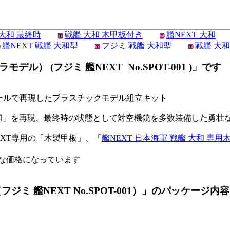
大和 最終時
戦艦 大和 木甲板付き
艦NEXT 大和
艦NEXT 戦艦 大和型
フジミ 戦艦 大和型
戦艦 大
ル） (フジミ 艦NEXT No.SPOT-001 )」です
ケールで再現したプラスチックモデル組立キット
大和」を再現、最終時の状態として対空機銃を多数装備した勇壮
EXT専用の「木製甲板」、「
艦NEXT 日本海軍 戦艦 大和 専
な価格になっています
ジミ 艦NEXT No.SPOT-001）」のパッケージ内容