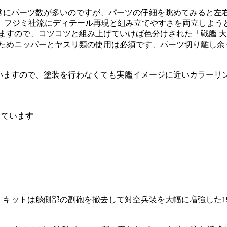
は非常にパーツ数が多いのですが、パーツの仔細を眺めてみると
、フジミ社流にディテール再現と組み立てやすさを両立しよう
ますので、コツコツと組み上げていけば色分けされた「戦艦 
ためニッパーとヤスリ類の使用は必須です、パーツ切り離し余
ていますので、塗装を行わなくても実艦イメージに近いカラーリ
っています
、キットは舷側部の副砲を撤去して対空兵装を大幅に増強した1