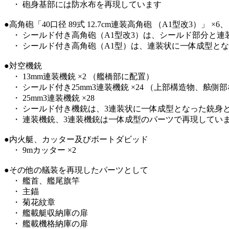
・ 砲身基部には防水布を再現しています
●高角砲「40口径 89式 12.7cm連装高角砲 （A1型改3）」 ×6、
・ シールド付き高角砲（A1型改3）は、シールド部分と連
・ シールド付き高角砲（A1型）は、連装状に一体成型とな
●対空機銃
・ 13mm連装機銃 ×2 （艦橋部に配置）
・ シールド付き25mm3連装機銃 ×24 （上部構造物、舷側
・ 25mm3連装機銃 ×28
・ シールド付き機銃は、3連装状に一体成型となった銃身と
・ 連装機銃、3連装機銃は一体成型のパーツで再現してい
●内火艇、カッター及びボートダビッド
・ 9mカッター ×2
●その他の艤装を再現したパーツとして
・ 艦首、艦尾旗竿
・ 主錨
・ 菊花紋章
・ 艦載艇収納庫の扉
・ 艦載機格納庫の扉