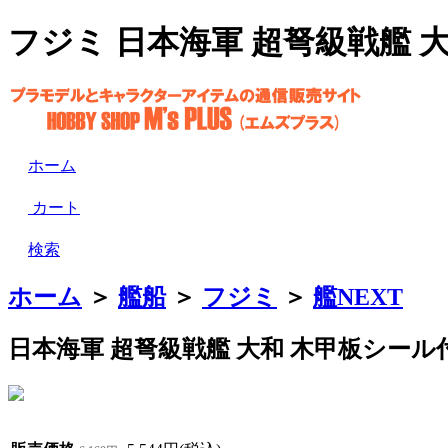
フジミ 日本海軍 超弩級戦艦 大和
ホーム
カート
検索
ホーム
＞
艦船
＞
フジミ
＞
艦NEXT
日本海軍 超弩級戦艦 大和 木甲板シール