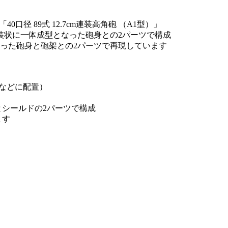
「40口径 89式 12.7cm連装高角砲 （A1型）」
装状に一体成型となった砲身との2パーツで構成
った砲身と砲架との2パーツで再現しています
部などに配置）
シールドの2パーツで構成
ます