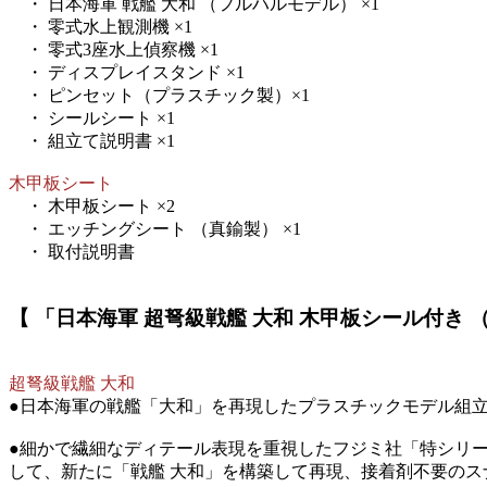
・ 日本海軍 戦艦 大和 （フルハルモデル） ×1
・ 零式水上観測機 ×1
・ 零式3座水上偵察機 ×1
・ ディスプレイスタンド ×1
・ ピンセット（プラスチック製）×1
・ シールシート ×1
・ 組立て説明書 ×1
木甲板シート
・ 木甲板シート ×2
・ エッチングシート （真鍮製） ×1
・ 取付説明書
【 「日本海軍 超弩級戦艦 大和 木甲板シール付き （フ
超弩級戦艦 大和
●日本海軍の戦艦「大和」を再現したプラスチックモデル組
●細かで繊細なディテール表現を重視したフジミ社「特シリー
して、新たに「戦艦 大和」を構築して再現、接着剤不要の