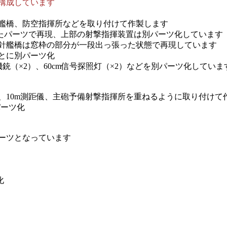
構成しています
艦橋、防空指揮所などを取り付けて作製します
ったパーツで再現、上部の射撃指揮装置は別パーツ化しています
針艦橋は窓枠の部分が一段出っ張った状態で再現しています
とに別パーツ化
機銃（×2）、60cm信号探照灯（×2）などを別パーツ化していま
、10m測距儀、主砲予備射撃指揮所を重ねるように取り付けて
パーツ化
ーツとなっています
化