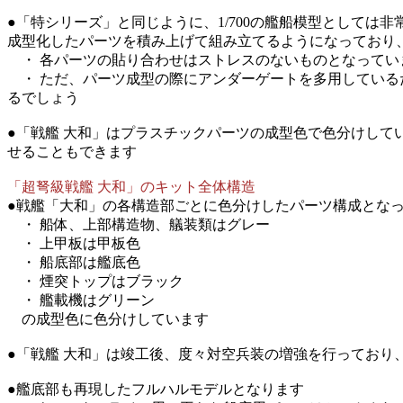
●「特シリーズ」と同じように、1/700の艦船模型として
成型化したパーツを積み上げて組み立てるようになっており
・ 各パーツの貼り合わせはストレスのないものとなってい
・ ただ、パーツ成型の際にアンダーゲートを多用している
るでしょう
●「戦艦 大和」はプラスチックパーツの成型色で色分けし
せることもできます
「超弩級戦艦 大和」のキット全体構造
●戦艦「大和」の各構造部ごとに色分けしたパーツ構成とな
・ 船体、上部構造物、艤装類はグレー
・ 上甲板は甲板色
・ 船底部は艦底色
・ 煙突トップはブラック
・ 艦載機はグリーン
の成型色に色分けしています
●「戦艦 大和」は竣工後、度々対空兵装の増強を行っており
●艦底部も再現したフルハルモデルとなります