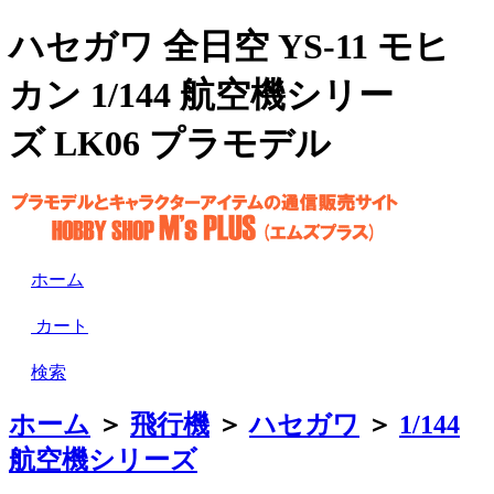
ハセガワ 全日空 YS-11 モヒ
カン 1/144 航空機シリー
ズ LK06 プラモデル
ホーム
カート
検索
ホーム
＞
飛行機
＞
ハセガワ
＞
1/144
航空機シリーズ