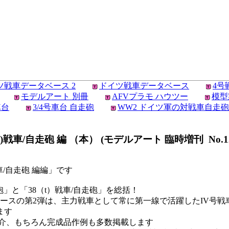
ツ戦車データベース 2
ドイツ戦車データベース
4号
モデルアート 別冊
AFVプラモ ハウツー
模型
車台
3/4号車台 自走砲
WW2 ドイツ軍の対戦車自走砲
戦車/自走砲 編 （本） (モデルアート 臨時増刊 No.123
車/自走砲 編編」です
」と「38（t）戦車/自走砲」を総括！
ースの第2弾は、主力戦車として常に第一線で活躍したIV号戦
ます
介、もちろん完成品作例も多数掲載します