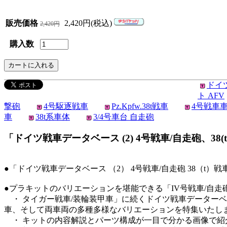
販売価格
2,420円(税込)
2,420円
購入数
ドイ
ト AFV
撃砲
4号駆逐戦車
Pz.Kpfw.38t戦車
4号戦車
車
38t系車体
3/4号車台 自走砲
「ドイツ戦車データベース (2) 4号戦車/自走砲、38(t)
●「ドイツ戦車データベース （2） 4号戦車/自走砲 38（t）戦
●プラキットのバリエーションを堪能できる「IV号戦車/自走砲
・ タイガー戦車/装輪装甲車」に続くドイツ戦車データーベ
車、そして両車両の多種多様なバリエーションを特集いたし
・ キットの内容解説とパーツ構成が一目で分かる画像で紹