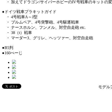
・ 加えてドラゴン/サイバーホビーのIV号戦車のキットの
●ドイツ戦車プラキットガイド
・ 4号戦車A～J型
・ ブルムベア、4号突撃砲、4号駆逐戦車
・ ナースホルン、フンメル、対空自走砲 etc.
・ 38（t）戦車
・ マーダー3、グリレ、ヘッツァー、対空自走砲
●B5判
●160ぺーじ
モデルア