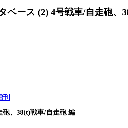
ス (2) 4号戦車/自走砲、38
増刊
砲、38(t)戦車/自走砲 編