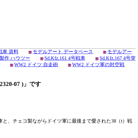
戦車 資料
モデルアート データベース
モデルアー
製作 ハウツー
Sd.Kfz.161 4号戦車
Sd.Kfz.167 4号突
WW2 ドイツ 自走砲
WW2 ドイツ軍の対空戦
20-07 )」です
車と、チェコ製ながらドイツ軍に最後まで愛された38（t）戦