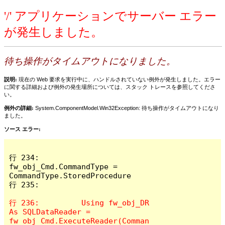
'/' アプリケーションでサーバー エラー
が発生しました。
待ち操作がタイムアウトになりました。
説明:
現在の Web 要求を実行中に、ハンドルされていない例外が発生しました。エラー
に関する詳細および例外の発生場所については、スタック トレースを参照してくださ
い。
例外の詳細:
System.ComponentModel.Win32Exception: 待ち操作がタイムアウトになり
ました。
ソース エラー:
行 234:		
fw_obj_Cmd.CommandType = 
CommandType.StoredProcedure

行 235:								
行 236:		Using fw_obj_DR 
As SQLDataReader = 
fw_obj_Cmd.ExecuteReader(Comman