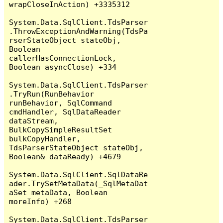
wrapCloseInAction) +3335312

System.Data.SqlClient.TdsParser
.ThrowExceptionAndWarning(TdsPa
rserStateObject stateObj, 
Boolean 
callerHasConnectionLock, 
Boolean asyncClose) +334

System.Data.SqlClient.TdsParser
.TryRun(RunBehavior 
runBehavior, SqlCommand 
cmdHandler, SqlDataReader 
dataStream, 
BulkCopySimpleResultSet 
bulkCopyHandler, 
TdsParserStateObject stateObj, 
Boolean& dataReady) +4679

System.Data.SqlClient.SqlDataRe
ader.TrySetMetaData(_SqlMetaDat
aSet metaData, Boolean 
moreInfo) +268

System.Data.SqlClient.TdsParser