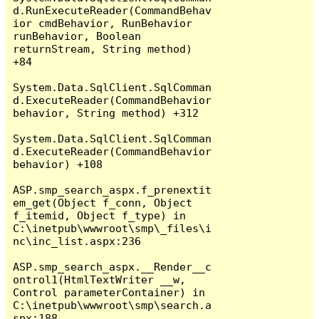
d.RunExecuteReader(CommandBehav
ior cmdBehavior, RunBehavior 
runBehavior, Boolean 
returnStream, String method) 
+84

System.Data.SqlClient.SqlComman
d.ExecuteReader(CommandBehavior 
behavior, String method) +312

System.Data.SqlClient.SqlComman
d.ExecuteReader(CommandBehavior 
behavior) +108

ASP.smp_search_aspx.f_prenextit
em_get(Object f_conn, Object 
f_itemid, Object f_type) in 
C:\inetpub\wwwroot\smp\_files\i
nc\inc_list.aspx:236

ASP.smp_search_aspx.__Render__c
ontrol1(HtmlTextWriter __w, 
Control parameterContainer) in 
C:\inetpub\wwwroot\smp\search.a
spx:188
