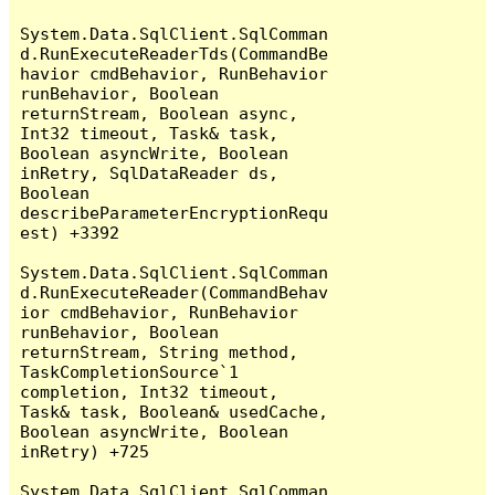
System.Data.SqlClient.SqlComman
d.RunExecuteReaderTds(CommandBe
havior cmdBehavior, RunBehavior 
runBehavior, Boolean 
returnStream, Boolean async, 
Int32 timeout, Task& task, 
Boolean asyncWrite, Boolean 
inRetry, SqlDataReader ds, 
Boolean 
describeParameterEncryptionRequ
est) +3392

System.Data.SqlClient.SqlComman
d.RunExecuteReader(CommandBehav
ior cmdBehavior, RunBehavior 
runBehavior, Boolean 
returnStream, String method, 
TaskCompletionSource`1 
completion, Int32 timeout, 
Task& task, Boolean& usedCache, 
Boolean asyncWrite, Boolean 
inRetry) +725

System.Data.SqlClient.SqlComman