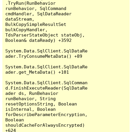
.TryRun(RunBehavior 
runBehavior, SqlCommand 
cmdHandler, SqlDataReader 
dataStream, 
BulkCopySimpleResultSet 
bulkCopyHandler, 
TdsParserStateObject stateObj, 
Boolean& dataReady) +3592

System.Data.SqlClient.SqlDataRe
ader.TryConsumeMetaData() +89

System.Data.SqlClient.SqlDataRe
ader.get_MetaData() +101

System.Data.SqlClient.SqlComman
d.FinishExecuteReader(SqlDataRe
ader ds, RunBehavior 
runBehavior, String 
resetOptionsString, Boolean 
isInternal, Boolean 
forDescribeParameterEncryption, 
Boolean 
shouldCacheForAlwaysEncrypted) 
+624
