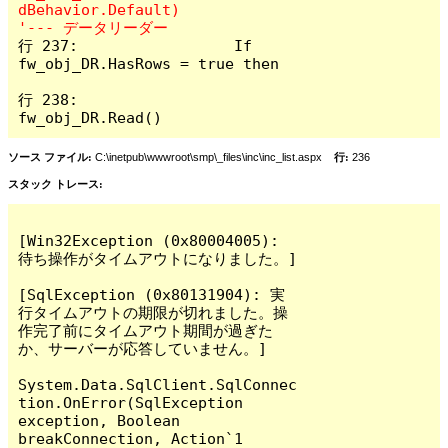
dBehavior.Default)												
行 237:			If 
fw_obj_DR.HasRows = true then			
行 238:				
fw_obj_DR.Read() 
ソース ファイル:
C:\inetpub\wwwroot\smp\_files\inc\inc_list.aspx
行:
236
スタック トレース:
[Win32Exception (0x80004005): 
待ち操作がタイムアウトになりました。]

[SqlException (0x80131904): 実
行タイムアウトの期限が切れました。操
作完了前にタイムアウト期間が過ぎた
か、サーバーが応答していません。]

System.Data.SqlClient.SqlConnec
tion.OnError(SqlException 
exception, Boolean 
breakConnection, Action`1 