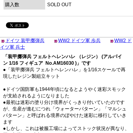
購入数
SOLD OUT
ドイツ 装甲擲弾兵
WW2 ドイツ軍 歩兵
WW2 ド
イツ軍 兵士
「装甲擲弾兵 フェルトヘレンハレ （レジン） (アルパイ
ン 1/16 フィギュア No.AM16030 )」です
●「装甲擲弾兵 フェルトヘレンハレ」を1/16スケールで再
現したレジン製組立キット
●ドイツ国防軍も1944年頃になるとようやく迷彩スモック
が支給されるようになりました
●最初は迷彩の塗り分け境界がくっきり付いていたのです
が、生産が進むにつれ「ウォーターパターン」「マルシュ
パターン」と呼ばれる境界のぼやけた迷彩に移行していき
ます
●しかし、これは被服工場によってストック状況が異なり、